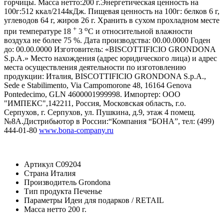
горчицы. Масса нетто:200 г.Энергетическая ценность на
100г:512 ккал/2144кДж. Пищевая ценность на 100г: белков 6 г,
углеводов 64 г, жиров 26 г. Хранить в сухом прохладном месте
+
о
при температуре
18
3
С и относительной влажности
воздуха не более 75 %. Дата производства: 00.00.0000 Годен
до: 00.00.0000 Изготовитель: «BISCOTTIFICIO GRONDONA
S.p.A.» Место нахождения (адрес юридического лица) и адрес
места осуществления деятельности по изготовлению
продукции: Италия, BISCOTTIFICIO GRONDONA S.p.A.,
Sede e Stabilimento, Via Campomorone 48, 16164 Genova
Pontedecimo, GLN 4600001999998. Импортер: ООО
"ИМПЕКС",142211, Россия, Московская область, г.о.
Серпухов, г. Серпухов, ул. Пушкина, д.9, этаж 4 помещ.
№8А.Дистрибьютор в России:“Компания “БОНА”, тел: (499)
444-01-80
www.bona-company.ru
Артикул
C09204
Страна
Италия
Производитель
Grondona
Тип продукта
Печенье
Параметры
Идеи для подарков / RETAIL
Масса нетто
200 г.