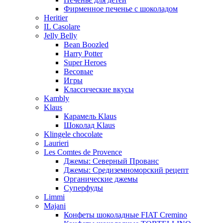
Фирменное печенье с шоколадом
Heritier
IL Casolare
Jelly Belly
Bean Boozled
Harry Potter
Super Heroes
Весовые
Игры
Классические вкусы
Kambly
Klaus
Карамель Klaus
Шоколад Klaus
Klingele chocolate
Laurieri
Les Comtes de Provence
Джемы: Северный Прованс
Джемы: Средиземноморский рецепт
Органические джемы
Суперфуды
Limmi
Majani
Конфеты шоколадные FIAT Cremino