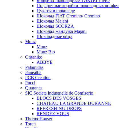
Конфеты шоколадные TORTELLINO
Подарочные коробки шоколадных конфет
Цукаты в шоколаде
Шоколад FIAT Cremino/ Cremino
Шоколад Majani
Шоколад SCORZA
Шоколад жандужа Majani
Шоколадные яйца
Munz
Munz
Munz Bio
Organiko
ABBYE
Palamidas
Panealba
PCB Creation
Pucci
Quaranta
SIC Societe Industrielle de Confiserie
BLOCS DES VOSGES
CHATEAU LA GRANDE DURANNE
REFRESHING DROPS
RENDEZ VOUS
ThermoHauser
Toren