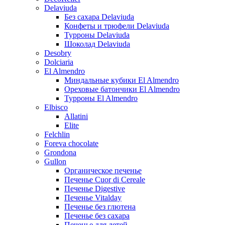
Delaviuda
Без сахара Delaviuda
Конфеты и трюфели Delaviuda
Турроны Delaviuda
Шоколад Delaviuda
Desobry
Dolciaria
El Almendro
Миндальные кубики El Almendro
Ореховые батончики El Almendro
Турроны El Almendro
Elbisco
Allatini
Elite
Felchlin
Foreva chocolate
Grondona
Gullon
Органическое печенье
Печенье Cuor di Cereale
Печенье Digestive
Печенье Vitalday
Печенье без глютена
Печенье без сахара
Печенье для детей