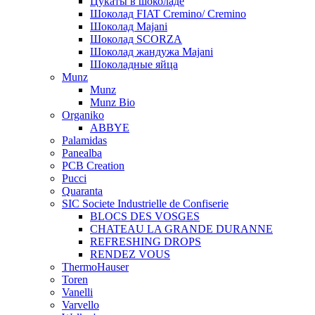
Цукаты в шоколаде
Шоколад FIAT Cremino/ Cremino
Шоколад Majani
Шоколад SCORZA
Шоколад жандужа Majani
Шоколадные яйца
Munz
Munz
Munz Bio
Organiko
ABBYE
Palamidas
Panealba
PCB Creation
Pucci
Quaranta
SIC Societe Industrielle de Confiserie
BLOCS DES VOSGES
CHATEAU LA GRANDE DURANNE
REFRESHING DROPS
RENDEZ VOUS
ThermoHauser
Toren
Vanelli
Varvello