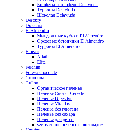
Конфеты и трюфели Delaviuda
Турроны Delaviuda
Шоколад Delaviuda
Desobry
Dolciaria
El Almendro
Миндальные кубики El Almendro
Ореховые батончики El Almendro
Турроны El Almendro
Elbisco
Allatini
Elite
Felchlin
Foreva chocolate
Grondona
Gullon
Органическое печенье
Печенье Cuor di Cereale
Печенье Digestive
Печенье Vitalday
Печенье без глютена
Печенье без сахара
Печенье для детей
Фирменное печенье с шоколадом
Heritier