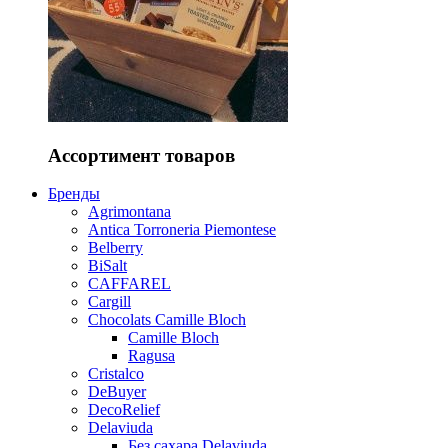
Ассортимент товаров
Бренды
Agrimontana
Antica Torroneria Piemontese
Belberry
BiSalt
CAFFAREL
Cargill
Chocolats Camille Bloch
Camille Bloch
Ragusa
Cristalco
DeBuyer
DecoRelief
Delaviuda
Без сахара Delaviuda