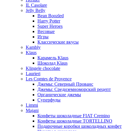
IL Casolare
Jelly Belly
Bean Boozled
Harry Potter
Super Heroes
Весовые
Игры
Классические вкусы
Kambly
Klaus
Карамель Klaus
Шоколад Klaus
Klingele chocolate
Laurieri
Les Comtes de Provence
Джемы: Северный Прованс
Джемы: Средиземноморский рецепт
Органические джемы
Суперфуды
Limmi
Majani
Конфеты шоколадные FIAT Cremino
Конфеты шоколадные TORTELLINO
Подарочные коробки шоколадных конфет