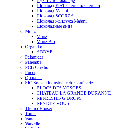
Цукаты в шоколаде
Шоколад FIAT Cremino/ Cremino
Шоколад Majani
Шоколад SCORZA
Шоколад жандужа Majani
Шоколадные яйца
Munz
Munz
Munz Bio
Organiko
ABBYE
Palamidas
Panealba
PCB Creation
Pucci
Quaranta
SIC Societe Industrielle de Confiserie
BLOCS DES VOSGES
CHATEAU LA GRANDE DURANNE
REFRESHING DROPS
RENDEZ VOUS
ThermoHauser
Toren
Vanelli
Varvello