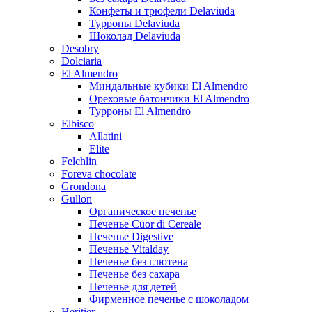
Конфеты и трюфели Delaviuda
Турроны Delaviuda
Шоколад Delaviuda
Desobry
Dolciaria
El Almendro
Миндальные кубики El Almendro
Ореховые батончики El Almendro
Турроны El Almendro
Elbisco
Allatini
Elite
Felchlin
Foreva chocolate
Grondona
Gullon
Органическое печенье
Печенье Cuor di Cereale
Печенье Digestive
Печенье Vitalday
Печенье без глютена
Печенье без сахара
Печенье для детей
Фирменное печенье с шоколадом
Heritier