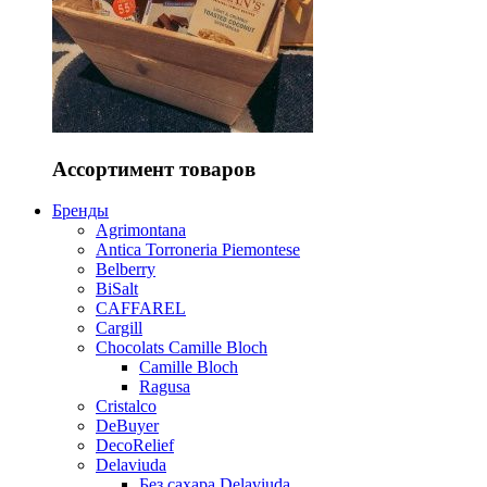
Ассортимент товаров
Бренды
Agrimontana
Antica Torroneria Piemontese
Belberry
BiSalt
CAFFAREL
Cargill
Chocolats Camille Bloch
Camille Bloch
Ragusa
Cristalco
DeBuyer
DecoRelief
Delaviuda
Без сахара Delaviuda