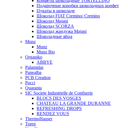
Конфеты шоколадные TORTELLINO
Подарочные коробки шоколадных конфет
Цукаты в шоколаде
Шоколад FIAT Cremino/ Cremino
Шоколад Majani
Шоколад SCORZA
Шоколад жандужа Majani
Шоколадные яйца
Munz
Munz
Munz Bio
Organiko
ABBYE
Palamidas
Panealba
PCB Creation
Pucci
Quaranta
SIC Societe Industrielle de Confiserie
BLOCS DES VOSGES
CHATEAU LA GRANDE DURANNE
REFRESHING DROPS
RENDEZ VOUS
ThermoHauser
Toren