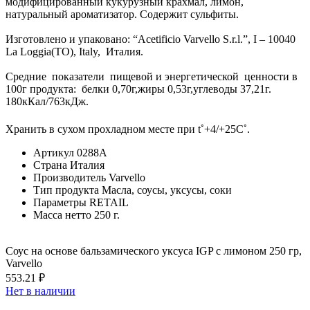
модифицированный кукурузный крахмал, лимон,
натуральный ароматизатор. Содержит сульфиты.
Изготовлено и упаковано: “Acetificio Varvello S.r.l.”, I – 10040
La Loggia(TO), Italy, Италия.
Средние показатели пищевой и энергетической ценности в
100г продукта: белки 0,70г,жиры 0,53г,углеводы 37,21г.
180кКал/763кДж.
◦
◦
Хранить в сухом прохладном месте при t
+4/+25C
.
Артикул
0288А
Страна
Италия
Производитель
Varvello
Тип продукта
Масла, соусы, уксусы, соки
Параметры
RETAIL
Масса нетто
250 г.
Соус на основе бальзамического уксуса IGP с лимоном 250 гр,
Varvello
553.21 ₽
Нет в наличии