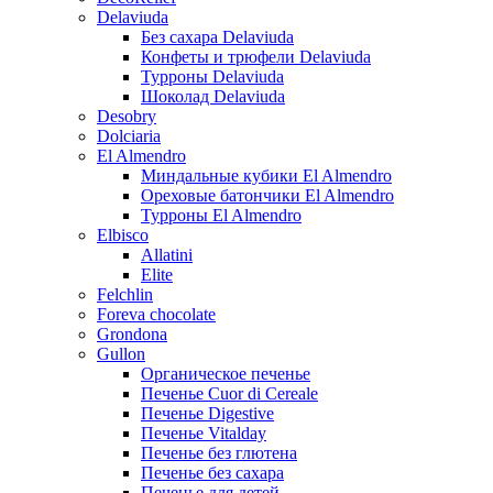
Delaviuda
Без сахара Delaviuda
Конфеты и трюфели Delaviuda
Турроны Delaviuda
Шоколад Delaviuda
Desobry
Dolciaria
El Almendro
Миндальные кубики El Almendro
Ореховые батончики El Almendro
Турроны El Almendro
Elbisco
Allatini
Elite
Felchlin
Foreva chocolate
Grondona
Gullon
Органическое печенье
Печенье Cuor di Cereale
Печенье Digestive
Печенье Vitalday
Печенье без глютена
Печенье без сахара
Печенье для детей