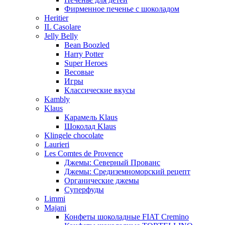
Фирменное печенье с шоколадом
Heritier
IL Casolare
Jelly Belly
Bean Boozled
Harry Potter
Super Heroes
Весовые
Игры
Классические вкусы
Kambly
Klaus
Карамель Klaus
Шоколад Klaus
Klingele chocolate
Laurieri
Les Comtes de Provence
Джемы: Северный Прованс
Джемы: Средиземноморский рецепт
Органические джемы
Суперфуды
Limmi
Majani
Конфеты шоколадные FIAT Cremino