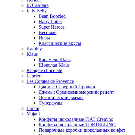
IL Casolare
Jelly Belly
Bean Boozled
Harry Potter
Super Heroes
Весовые
Игры
Классические вкусы
Kambly
Klaus
Карамель Klaus
Шоколад Klaus
Klingele chocolate
Laurieri
Les Comtes de Provence
Джемы: Северный Прованс
Джемы: Средиземноморский рецепт
Органические джемы
Суперфуды
Limmi
Majani
Конфеты шоколадные FIAT Cremino
Конфеты шоколадные TORTELLINO
Подарочные коробки шоколадных конфет