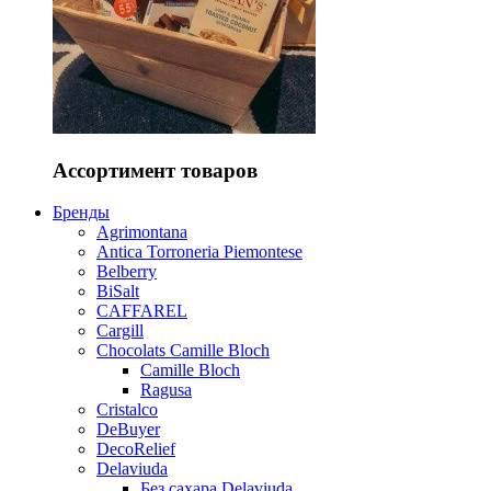
Ассортимент товаров
Бренды
Agrimontana
Antica Torroneria Piemontese
Belberry
BiSalt
CAFFAREL
Cargill
Chocolats Camille Bloch
Camille Bloch
Ragusa
Cristalco
DeBuyer
DecoRelief
Delaviuda
Без сахара Delaviuda