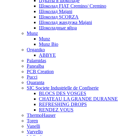
Цукаты в шоколаде
Шоколад FIAT Cremino/ Cremino
Шоколад Majani
Шоколад SCORZA
Шоколад жандужа Majani
Шоколадные яйца
Munz
Munz
Munz Bio
Organiko
ABBYE
Palamidas
Panealba
PCB Creation
Pucci
Quaranta
SIC Societe Industrielle de Confiserie
BLOCS DES VOSGES
CHATEAU LA GRANDE DURANNE
REFRESHING DROPS
RENDEZ VOUS
ThermoHauser
Toren
Vanelli
Varvello