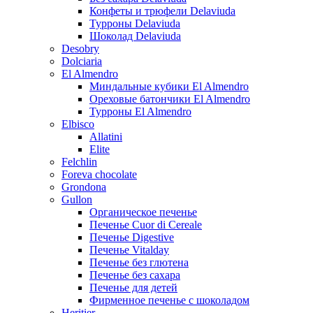
Конфеты и трюфели Delaviuda
Турроны Delaviuda
Шоколад Delaviuda
Desobry
Dolciaria
El Almendro
Миндальные кубики El Almendro
Ореховые батончики El Almendro
Турроны El Almendro
Elbisco
Allatini
Elite
Felchlin
Foreva chocolate
Grondona
Gullon
Органическое печенье
Печенье Cuor di Cereale
Печенье Digestive
Печенье Vitalday
Печенье без глютена
Печенье без сахара
Печенье для детей
Фирменное печенье с шоколадом
Heritier