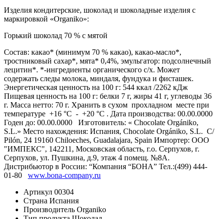
Изделия кондитерские, шоколад и шоколадные изделия с
маркировкой «Organiko»:
Горький шоколад 70 % с мятой
Состав: какао* (минимум 70 % какао), какао-масло*,
тростниковый сахар*, мята* 0,4%, эмульгатор: подсолнечный
лецитин*. *-ингредиенты органического с/х. Может
содержать следы молока, миндаля, фундука и фисташек.
Энергетическая ценность на 100 г: 544 ккал /2262 кДж
Пищевая ценность на 100 г: белки 7 г, жиры 41 г, углеводы 36
г. Масса нетто: 70 г. Хранить в сухом прохладном месте при
температуре +16 °C - +20 °C . Дата производства: 00.00.0000
Годен до: 00.00.0000 Изготовитель: « Chocolate Orgániko,
S.L.» Место нахождения: Испания, Chocolate Orgániko, S.L. C/
Pilón, 24 19160 Chiloeches, Guadalajara, Spain Импортер: ООО
"ИМПЕКС", 142211, Московская область, г.о. Серпухов, г.
Серпухов, ул. Пушкина, д.9, этаж 4 помещ. №8А.
Дистрибьютор в России: “Компания “БОНА” Тел.:(499) 444-
01-80
www.bona-company.ru
Артикул
00304
Страна
Испания
Производитель
Organiko
Тип продукта
Шоколад