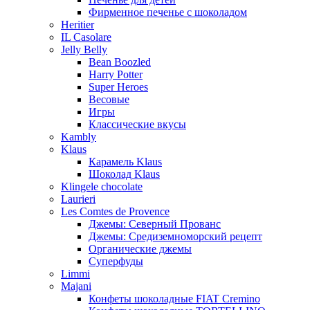
Фирменное печенье с шоколадом
Heritier
IL Casolare
Jelly Belly
Bean Boozled
Harry Potter
Super Heroes
Весовые
Игры
Классические вкусы
Kambly
Klaus
Карамель Klaus
Шоколад Klaus
Klingele chocolate
Laurieri
Les Comtes de Provence
Джемы: Северный Прованс
Джемы: Средиземноморский рецепт
Органические джемы
Суперфуды
Limmi
Majani
Конфеты шоколадные FIAT Cremino