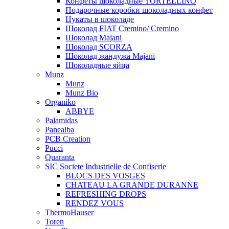
Конфеты шоколадные TORTELLINO
Подарочные коробки шоколадных конфет
Цукаты в шоколаде
Шоколад FIAT Cremino/ Cremino
Шоколад Majani
Шоколад SCORZA
Шоколад жандужа Majani
Шоколадные яйца
Munz
Munz
Munz Bio
Organiko
ABBYE
Palamidas
Panealba
PCB Creation
Pucci
Quaranta
SIC Societe Industrielle de Confiserie
BLOCS DES VOSGES
CHATEAU LA GRANDE DURANNE
REFRESHING DROPS
RENDEZ VOUS
ThermoHauser
Toren