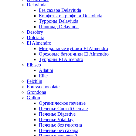
Delaviuda
Без сахара Delaviuda
Конфеты и трюфели Delaviuda
Турроны Delaviuda
Шоколад Delaviuda
Desobry
Dolciaria
El Almendro
Миндальные кубики El Almendro
Ореховые батончики El Almendro
Турроны El Almendro
Elbisco
Allatini
Elite
Felchlin
Foreva chocolate
Grondona
Gullon
Органическое печенье
Печенье Cuor di Cereale
Печенье Digestive
Печенье Vitalday
Печенье без глютена
Печенье без сахара
Печенье для детей