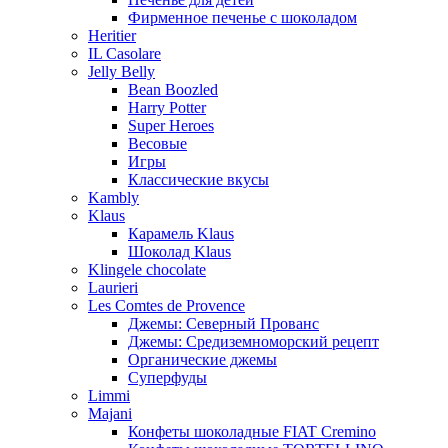
Фирменное печенье с шоколадом
Heritier
IL Casolare
Jelly Belly
Bean Boozled
Harry Potter
Super Heroes
Весовые
Игры
Классические вкусы
Kambly
Klaus
Карамель Klaus
Шоколад Klaus
Klingele chocolate
Laurieri
Les Comtes de Provence
Джемы: Северный Прованс
Джемы: Средиземноморский рецепт
Органические джемы
Суперфуды
Limmi
Majani
Конфеты шоколадные FIAT Cremino