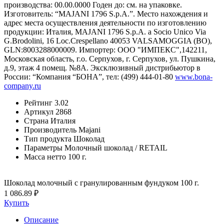
производства: 00.00.0000 Годен до: см. на упаковке.
Изготовитель: “MAJANI 1796 S.p.A.”. Место нахождения и
адрес места осуществления деятельности по изготовлению
продукции: Италия, MAJANI 1796 S.p.A. a Socio Unico Via
G.Brodolini, 16 Loc.Crespellano 40053 VALSAMOGGIA (BO),
GLN:8003288000009. Импортер: ООО "ИМПЕКС",142211,
Московская область, г.о. Серпухов, г. Серпухов, ул. Пушкина,
д.9, этаж 4 помещ. №8А. Эксклюзивный дистрибьютор в
России: “Компания “БОНА”, тел: (499) 444-01-80
www.bona-
company.ru
Рейтинг
3.02
Артикул
2868
Страна
Италия
Производитель
Majani
Тип продукта
Шоколад
Параметры
Молочный шоколад / RETAIL
Масса нетто
100 г.
Шоколад молочный с гранулированным фундуком 100 г.
1 086.89 ₽
Купить
Описание