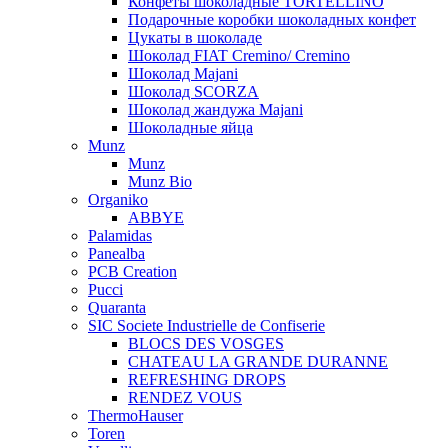
Конфеты шоколадные TORTELLINO
Подарочные коробки шоколадных конфет
Цукаты в шоколаде
Шоколад FIAT Cremino/ Cremino
Шоколад Majani
Шоколад SCORZA
Шоколад жандужа Majani
Шоколадные яйца
Munz
Munz
Munz Bio
Organiko
ABBYE
Palamidas
Panealba
PCB Creation
Pucci
Quaranta
SIC Societe Industrielle de Confiserie
BLOCS DES VOSGES
CHATEAU LA GRANDE DURANNE
REFRESHING DROPS
RENDEZ VOUS
ThermoHauser
Toren