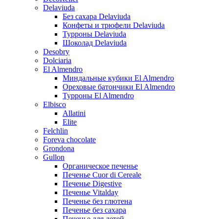
Delaviuda
Без сахара Delaviuda
Конфеты и трюфели Delaviuda
Турроны Delaviuda
Шоколад Delaviuda
Desobry
Dolciaria
El Almendro
Миндальные кубики El Almendro
Ореховые батончики El Almendro
Турроны El Almendro
Elbisco
Allatini
Elite
Felchlin
Foreva chocolate
Grondona
Gullon
Органическое печенье
Печенье Cuor di Cereale
Печенье Digestive
Печенье Vitalday
Печенье без глютена
Печенье без сахара
Печенье для детей