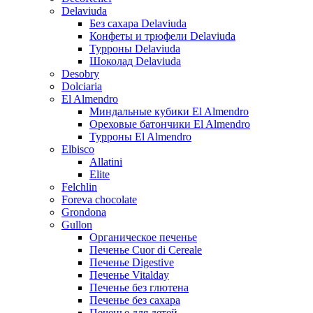
Delaviuda
Без сахара Delaviuda
Конфеты и трюфели Delaviuda
Турроны Delaviuda
Шоколад Delaviuda
Desobry
Dolciaria
El Almendro
Миндальные кубики El Almendro
Ореховые батончики El Almendro
Турроны El Almendro
Elbisco
Allatini
Elite
Felchlin
Foreva chocolate
Grondona
Gullon
Органическое печенье
Печенье Cuor di Cereale
Печенье Digestive
Печенье Vitalday
Печенье без глютена
Печенье без сахара
Печенье для детей