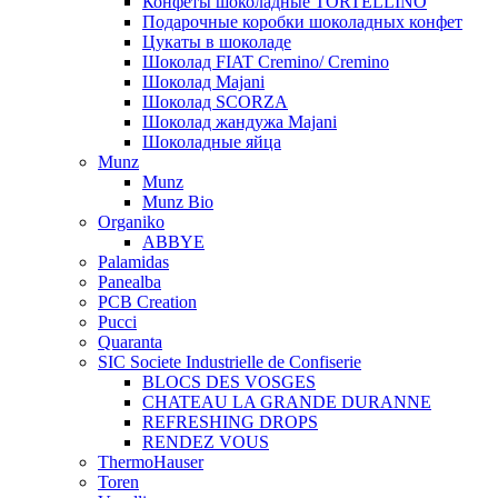
Конфеты шоколадные TORTELLINO
Подарочные коробки шоколадных конфет
Цукаты в шоколаде
Шоколад FIAT Cremino/ Cremino
Шоколад Majani
Шоколад SCORZA
Шоколад жандужа Majani
Шоколадные яйца
Munz
Munz
Munz Bio
Organiko
ABBYE
Palamidas
Panealba
PCB Creation
Pucci
Quaranta
SIC Societe Industrielle de Confiserie
BLOCS DES VOSGES
CHATEAU LA GRANDE DURANNE
REFRESHING DROPS
RENDEZ VOUS
ThermoHauser
Toren