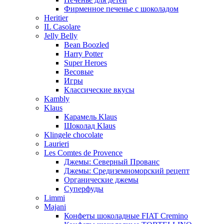
Фирменное печенье с шоколадом
Heritier
IL Casolare
Jelly Belly
Bean Boozled
Harry Potter
Super Heroes
Весовые
Игры
Классические вкусы
Kambly
Klaus
Карамель Klaus
Шоколад Klaus
Klingele chocolate
Laurieri
Les Comtes de Provence
Джемы: Северный Прованс
Джемы: Средиземноморский рецепт
Органические джемы
Суперфуды
Limmi
Majani
Конфеты шоколадные FIAT Cremino