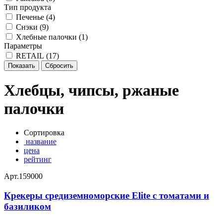
Тип продукта
Печенье (
4
)
Снэки (
9
)
Хлебные палочки (
1
)
Параметры
RETAIL (
17
)
Хлебцы, чипсы, ржаные
палочки
Сортировка
название
цена
рейтинг
Арт.
159000
Крекеры средиземноморские Elite с томатами и
базиликом