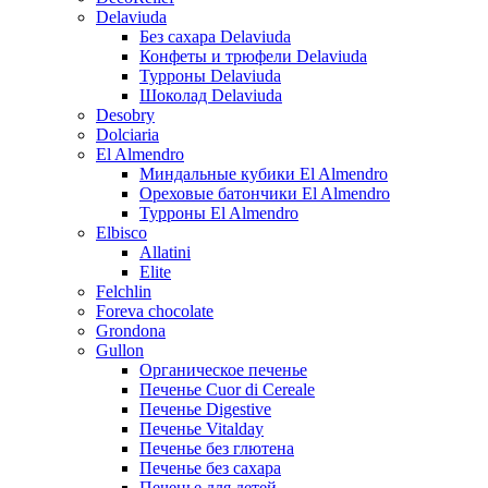
Delaviuda
Без сахара Delaviuda
Конфеты и трюфели Delaviuda
Турроны Delaviuda
Шоколад Delaviuda
Desobry
Dolciaria
El Almendro
Миндальные кубики El Almendro
Ореховые батончики El Almendro
Турроны El Almendro
Elbisco
Allatini
Elite
Felchlin
Foreva chocolate
Grondona
Gullon
Органическое печенье
Печенье Cuor di Cereale
Печенье Digestive
Печенье Vitalday
Печенье без глютена
Печенье без сахара
Печенье для детей