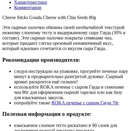
Характеристики
Комментарии
Cheese Sticks Gouda Cheese with Chia Seeds 80g
Эти сырные палочки обязаны своей необычайной текстурой
нежному слоеному тесту и выдержанному сыру Гауда (30% в
составе). Эти сырные палочки покрыты семянами чиа,
которые придают слегка ореховый ненавязчивый вкус,
который идеально сочетается со вкусом сыра Гауда.
Рекомендации производителя:
следуя инструкции на упаковке, прогрейте печенье пару
минут в предварительно разогретой духовке. Сырный
аромат раскроется ещё сильнее!
используйте ROKA печенье с сыром Гауда и семенами
чиа 80г для оформления сырной тарелки или как базу
для изысканных закусок.
попробуйте также
ROKA печенье с сыром Гауда 70г
Полезная информация о продукте:
изысканное слоеное тесто раскатано в 90 слоев для
достижения нужной текстуры продукта