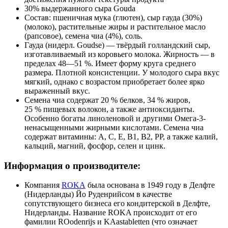
30% выдержанного сыра Gouda
Состав: пшеничная мука (глютен), сыр гауда (30%)
(молоко), растительные жиры и растительное масло
(рапсовое), семена чиа (4%), соль.
Гауда (нидерл. Goudse) — твёрдый голландский сыр,
изготавливаемый из коровьего молока. Жирность — в
пределах 48—51 %. Имеет форму круга среднего
размера. Плотной консистенции. У молодого сыра вкус
мягкий, однако с возрастом приобретает более ярко
выраженный вкус.
Семена чиа содержат 20 % белков, 34 % жиров,
25 % пищевых волокон, а также антиоксиданты.
Особенно богаты линоленовой и другими Омега-3-
ненасыщенными жирными кислотами. Семена чиа
содержат витамины: А, С, Е, В1, В2, РР, а также калий,
кальций, магний, фосфор, селен и цинк.
Информация о производителе:
Компания
ROKA
была основана в 1949 году в Делфте
(Нидерланды) Йо Руденрийсом в качестве
сопутствующего бизнеса его кондитерской в ​​Делфте,
Нидерланды. Название ROKA происходит от его
фамилии ROodenrijs и KAastabletten (что означает