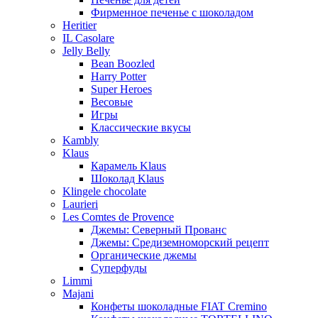
Фирменное печенье с шоколадом
Heritier
IL Casolare
Jelly Belly
Bean Boozled
Harry Potter
Super Heroes
Весовые
Игры
Классические вкусы
Kambly
Klaus
Карамель Klaus
Шоколад Klaus
Klingele chocolate
Laurieri
Les Comtes de Provence
Джемы: Северный Прованс
Джемы: Средиземноморский рецепт
Органические джемы
Суперфуды
Limmi
Majani
Конфеты шоколадные FIAT Cremino