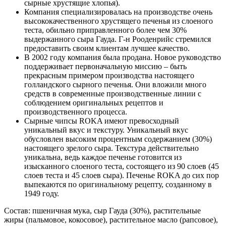
сырные хрустящие хлопья).
Компания специализировалась на производстве очень
высококачественного хрустящего печенья из слоеного
теста, обильно приправленного более чем 30%
выдержанного сыра Гауда. Г-н Рооденрийс стремился
предоставить своим клиентам лучшее качество.
В 2002 году компания была продана. Новое руководство
поддерживает первоначальную миссию – быть
прекрасным примером производства настоящего
голландского сырного печенья. Они вложили много
средств в современные производственные линии с
соблюдением оригинальных рецептов и
производственного процесса.
Сырные чипсы ROKA имеют превосходный
уникальный вкус и текстуру. Уникальный вкус
обусловлен высоким процентным содержанием (30%)
настоящего зрелого сыра. Текстура действительно
уникальна, ведь каждое печенье готовится из
изысканного слоеного теста, состоящего из 90 слоев (45
слоев теста и 45 слоев сыра). Печенье ROKA до сих пор
выпекаются по оригинальному рецепту, созданному в
1949 году.
Состав: пшеничная мука, сыр Гауда (30%), растительные
жиры (пальмовое, кокосовое), растительное масло (рапсовое),