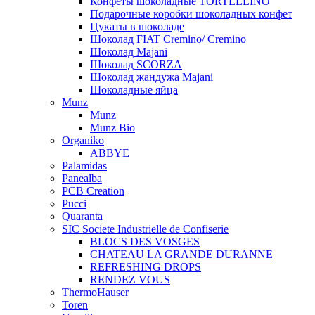
Конфеты шоколадные TORTELLINO
Подарочные коробки шоколадных конфет
Цукаты в шоколаде
Шоколад FIAT Cremino/ Cremino
Шоколад Majani
Шоколад SCORZA
Шоколад жандужа Majani
Шоколадные яйца
Munz
Munz
Munz Bio
Organiko
ABBYE
Palamidas
Panealba
PCB Creation
Pucci
Quaranta
SIC Societe Industrielle de Confiserie
BLOCS DES VOSGES
CHATEAU LA GRANDE DURANNE
REFRESHING DROPS
RENDEZ VOUS
ThermoHauser
Toren