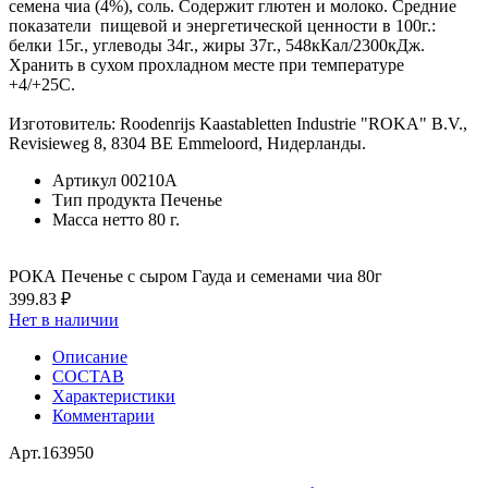
семена чиа (4%), соль. Содержит глютен и молоко. Средние
показатели пищевой и энергетической ценности в 100г.:
белки 15г., углеводы 34г., жиры 37г., 548кКал/2300кДж.
Хранить в сухом прохладном месте при температуре
+4/+25C.
Изготовитель: Roodenrijs Kaastabletten Industrie "ROKA" B.V.,
Revisieweg 8, 8304 BE Emmeloord, Нидерланды.
Артикул
00210А
Тип продукта
Печенье
Масса нетто
80 г.
РОКА Печенье с сыром Гауда и семенами чиа 80г
399.83 ₽
Нет в наличии
Описание
СОСТАВ
Характеристики
Комментарии
Арт.
163950