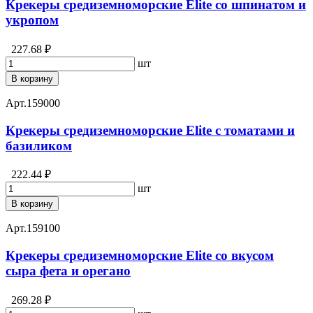
Крекеры средиземноморские Elite со шпинатом и
укропом
227.68 ₽
шт
В корзину
Арт.
159000
Крекеры средиземноморские Elite с томатами и
базиликом
222.44 ₽
шт
В корзину
Арт.
159100
Крекеры средиземноморские Elite со вкусом
сыра фета и орегано
269.28 ₽