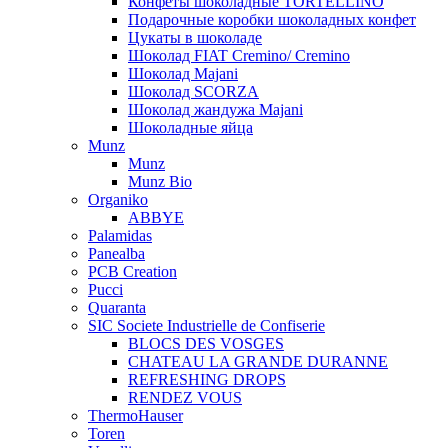
Конфеты шоколадные TORTELLINO
Подарочные коробки шоколадных конфет
Цукаты в шоколаде
Шоколад FIAT Cremino/ Cremino
Шоколад Majani
Шоколад SCORZA
Шоколад жандужа Majani
Шоколадные яйца
Munz
Munz
Munz Bio
Organiko
ABBYE
Palamidas
Panealba
PCB Creation
Pucci
Quaranta
SIC Societe Industrielle de Confiserie
BLOCS DES VOSGES
CHATEAU LA GRANDE DURANNE
REFRESHING DROPS
RENDEZ VOUS
ThermoHauser
Toren