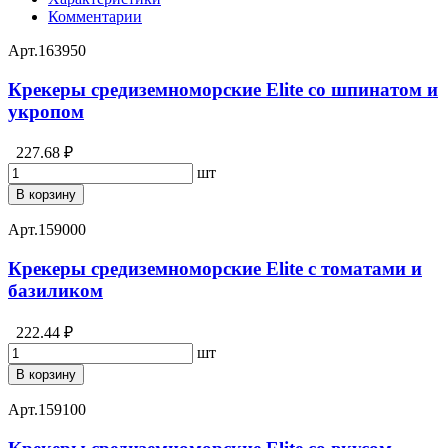
Комментарии
Арт.
163950
Крекеры средиземноморские Elite со шпинатом и
укропом
227.68 ₽
шт
В корзину
Арт.
159000
Крекеры средиземноморские Elite с томатами и
базиликом
222.44 ₽
шт
В корзину
Арт.
159100