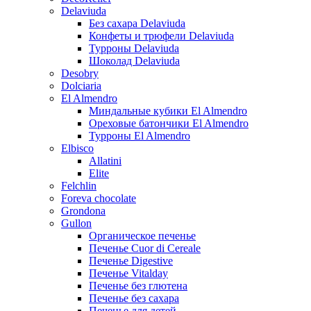
Delaviuda
Без сахара Delaviuda
Конфеты и трюфели Delaviuda
Турроны Delaviuda
Шоколад Delaviuda
Desobry
Dolciaria
El Almendro
Миндальные кубики El Almendro
Ореховые батончики El Almendro
Турроны El Almendro
Elbisco
Allatini
Elite
Felchlin
Foreva chocolate
Grondona
Gullon
Органическое печенье
Печенье Cuor di Cereale
Печенье Digestive
Печенье Vitalday
Печенье без глютена
Печенье без сахара
Печенье для детей