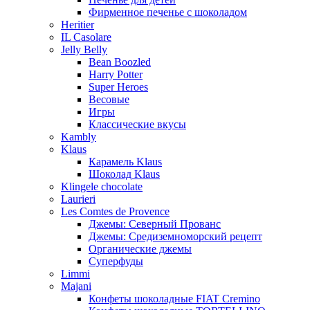
Фирменное печенье с шоколадом
Heritier
IL Casolare
Jelly Belly
Bean Boozled
Harry Potter
Super Heroes
Весовые
Игры
Классические вкусы
Kambly
Klaus
Карамель Klaus
Шоколад Klaus
Klingele chocolate
Laurieri
Les Comtes de Provence
Джемы: Северный Прованс
Джемы: Средиземноморский рецепт
Органические джемы
Суперфуды
Limmi
Majani
Конфеты шоколадные FIAT Cremino