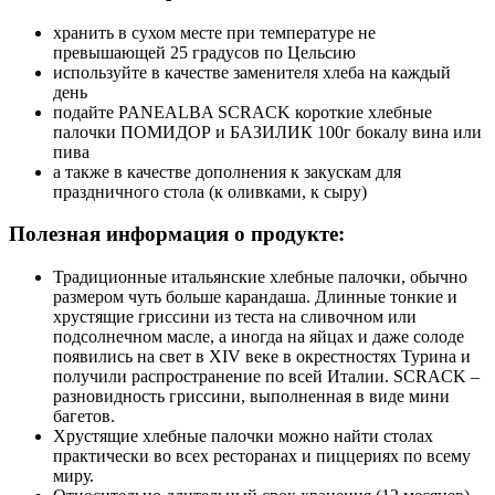
хранить в сухом месте при температуре не
превышающей 25 градусов по Цельсию
используйте в качестве заменителя хлеба на каждый
день
подайте PANEALBA SCRACK короткие хлебные
палочки ПОМИДОР и БАЗИЛИК 100г бокалу вина или
пива
а также в качестве дополнения к закускам для
праздничного стола (к оливками, к сыру)
Полезная информация о продукте:
Традиционные итальянские хлебные палочки, обычно
размером чуть больше карандаша. Длинные тонкие и
хрустящие гриссини из теста на сливочном или
подсолнечном масле, а иногда на яйцах и даже солоде
появились на свет в XIV веке в окрестностях Турина и
получили распространение по всей Италии. SCRACK –
разновидность гриссини, выполненная в виде мини
багетов.
Хрустящие хлебные палочки можно найти столах
практически во всех ресторанах и пиццериях по всему
миру.