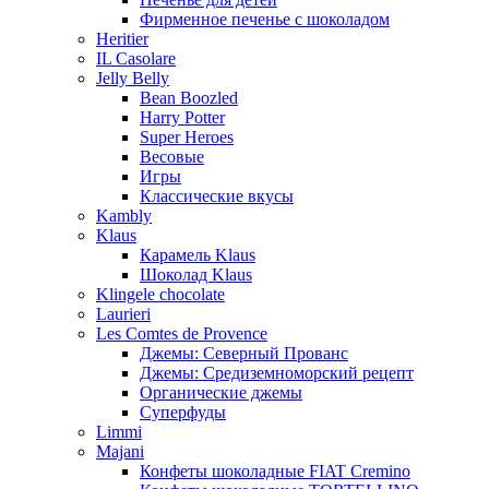
Фирменное печенье с шоколадом
Heritier
IL Casolare
Jelly Belly
Bean Boozled
Harry Potter
Super Heroes
Весовые
Игры
Классические вкусы
Kambly
Klaus
Карамель Klaus
Шоколад Klaus
Klingele chocolate
Laurieri
Les Comtes de Provence
Джемы: Северный Прованс
Джемы: Средиземноморский рецепт
Органические джемы
Суперфуды
Limmi
Majani
Конфеты шоколадные FIAT Cremino