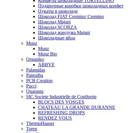
Конфеты шоколадные TORTELLINO
Подарочные коробки шоколадных конфет
Цукаты в шоколаде
Шоколад FIAT Cremino/ Cremino
Шоколад Majani
Шоколад SCORZA
Шоколад жандужа Majani
Шоколадные яйца
Munz
Munz
Munz Bio
Organiko
ABBYE
Palamidas
Panealba
PCB Creation
Pucci
Quaranta
SIC Societe Industrielle de Confiserie
BLOCS DES VOSGES
CHATEAU LA GRANDE DURANNE
REFRESHING DROPS
RENDEZ VOUS
ThermoHauser
Toren