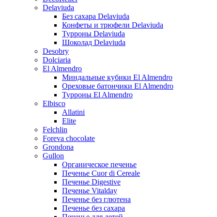
Delaviuda
Без сахара Delaviuda
Конфеты и трюфели Delaviuda
Турроны Delaviuda
Шоколад Delaviuda
Desobry
Dolciaria
El Almendro
Миндальные кубики El Almendro
Ореховые батончики El Almendro
Турроны El Almendro
Elbisco
Allatini
Elite
Felchlin
Foreva chocolate
Grondona
Gullon
Органическое печенье
Печенье Cuor di Cereale
Печенье Digestive
Печенье Vitalday
Печенье без глютена
Печенье без сахара
Печенье для детей