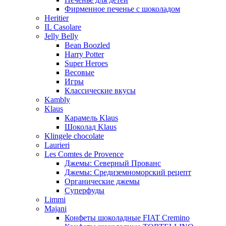
Фирменное печенье с шоколадом
Heritier
IL Casolare
Jelly Belly
Bean Boozled
Harry Potter
Super Heroes
Весовые
Игры
Классические вкусы
Kambly
Klaus
Карамель Klaus
Шоколад Klaus
Klingele chocolate
Laurieri
Les Comtes de Provence
Джемы: Северный Прованс
Джемы: Средиземноморский рецепт
Органические джемы
Суперфуды
Limmi
Majani
Конфеты шоколадные FIAT Cremino