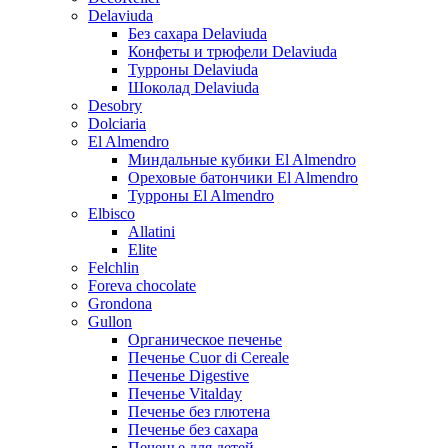
Delaviuda
Без сахара Delaviuda
Конфеты и трюфели Delaviuda
Турроны Delaviuda
Шоколад Delaviuda
Desobry
Dolciaria
El Almendro
Миндальные кубики El Almendro
Ореховые батончики El Almendro
Турроны El Almendro
Elbisco
Allatini
Elite
Felchlin
Foreva chocolate
Grondona
Gullon
Органическое печенье
Печенье Cuor di Cereale
Печенье Digestive
Печенье Vitalday
Печенье без глютена
Печенье без сахара
Печенье для детей