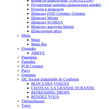
Конфеты шоколадные TORTELLINO
Подарочные коробки шоколадных конфет
Цукаты в шоколаде
Шоколад FIAT Cremino/ Cremino
Шоколад Majani
Шоколад SCORZA
Шоколад жандужа Majani
Шоколадные яйца
Munz
Munz
Munz Bio
Organiko
ABBYE
Palamidas
Panealba
PCB Creation
Pucci
Quaranta
SIC Societe Industrielle de Confiserie
BLOCS DES VOSGES
CHATEAU LA GRANDE DURANNE
REFRESHING DROPS
RENDEZ VOUS
ThermoHauser
Toren