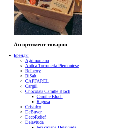
Ассортимент товаров
Бренды
Agrimontana
Antica Torroneria Piemontese
Belberry
BiSalt
CAFFAREL
Cargill
Chocolats Camille Bloch
Camille Bloch
Ragusa
Cristalco
DeBuyer
DecoRelief
Delaviuda
Без сахара Delaviuda