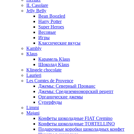
IL Casolare
Jelly Belly
Bean Boozled
Harry Potter
Super Heroes
Весовые
Игры
Классические вкусы
Kambly
Klaus
Карамель Klaus
Шоколад Klaus
Klingele chocolate
Laurieri
Les Comtes de Provence
Джемы: Северный Прованс
Джемы: Средиземноморский рецепт
Органические джемы
Суперфуды
Limmi
Majani
Конфеты шоколадные FIAT Cremino
Конфеты шоколадные TORTELLINO
Подарочные коробки шоколадных конфет