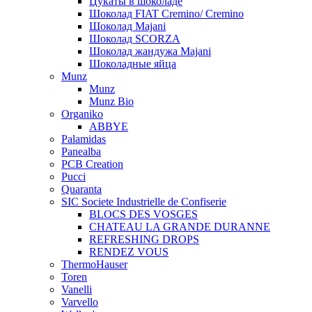
Цукаты в шоколаде
Шоколад FIAT Cremino/ Cremino
Шоколад Majani
Шоколад SCORZA
Шоколад жандужа Majani
Шоколадные яйца
Munz
Munz
Munz Bio
Organiko
ABBYE
Palamidas
Panealba
PCB Creation
Pucci
Quaranta
SIC Societe Industrielle de Confiserie
BLOCS DES VOSGES
CHATEAU LA GRANDE DURANNE
REFRESHING DROPS
RENDEZ VOUS
ThermoHauser
Toren
Vanelli
Varvello