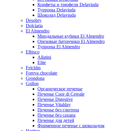
Конфеты и трюфели Delaviuda
Турроны Delaviuda
Шоколад Delaviuda
Desobry
Dolciaria
El Almendro
Миндальные кубики El Almendro
Ореховые батончики El Almendro
Турроны El Almendro
Elbisco
Allatini
Elite
Felchlin
Foreva chocolate
Grondona
Gullon
Органическое печенье
Печенье Cuor di Cereale
Печенье Digestive
Печенье Vitalday
Печенье без глютена
Печенье без сахара
Печенье для детей
Фирменное печенье с шоколадом
Heritier