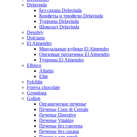
Delaviuda
Без сахара Delaviuda
Конфеты и трюфели Delaviuda
Турроны Delaviuda
Шоколад Delaviuda
Desobry
Dolciaria
El Almendro
Миндальные кубики El Almendro
Ореховые батончики El Almendro
Турроны El Almendro
Elbisco
Allatini
Elite
Felchlin
Foreva chocolate
Grondona
Gullon
Органическое печенье
Печенье Cuor di Cereale
Печенье Digestive
Печенье Vitalday
Печенье без глютена
Печенье без сахара
Печенье для детей