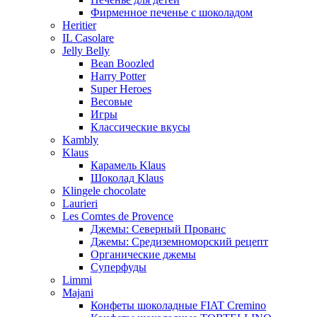
Фирменное печенье с шоколадом
Heritier
IL Casolare
Jelly Belly
Bean Boozled
Harry Potter
Super Heroes
Весовые
Игры
Классические вкусы
Kambly
Klaus
Карамель Klaus
Шоколад Klaus
Klingele chocolate
Laurieri
Les Comtes de Provence
Джемы: Северный Прованс
Джемы: Средиземноморский рецепт
Органические джемы
Суперфуды
Limmi
Majani
Конфеты шоколадные FIAT Cremino