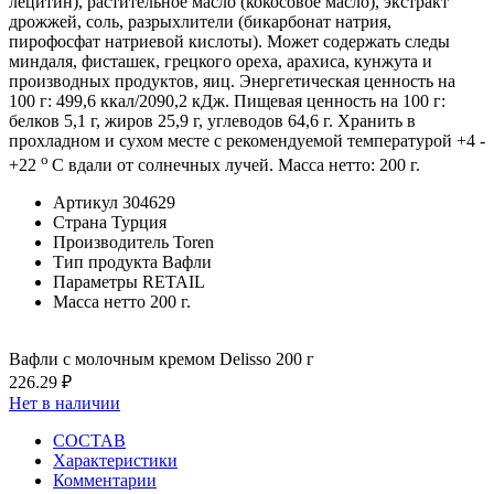
лецитин), растительное масло (кокосовое масло), экстракт
дрожжей, соль, разрыхлители (бикарбонат натрия,
пирофосфат натриевой кислоты). Может содержать следы
миндаля, фисташек, грецкого ореха, арахиса, кунжута и
производных продуктов, яиц. Энергетическая ценность на
100 г: 499,6 ккал/2090,2 кДж. Пищевая ценность на 100 г:
белков 5,1 г, жиров 25,9 г, углеводов 64,6 г. Хранить в
прохладном и сухом месте с рекомендуемой температурой +4 -
о
+22
С вдали от солнечных лучей. Масса нетто: 200 г.
Артикул
304629
Страна
Турция
Производитель
Toren
Тип продукта
Вафли
Параметры
RETAIL
Масса нетто
200 г.
Вафли с молочным кремом Delisso 200 г
226.29 ₽
Нет в наличии
СОСТАВ
Характеристики
Комментарии