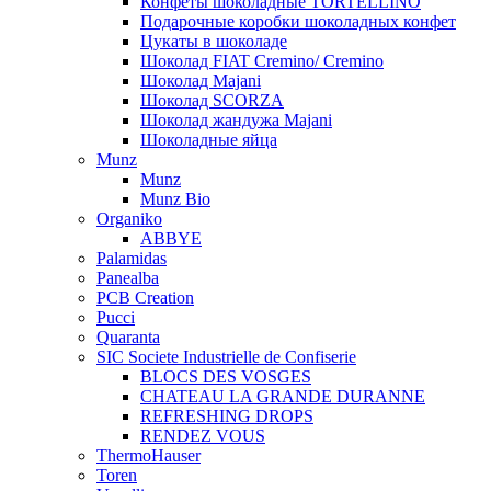
Конфеты шоколадные TORTELLINO
Подарочные коробки шоколадных конфет
Цукаты в шоколаде
Шоколад FIAT Cremino/ Cremino
Шоколад Majani
Шоколад SCORZA
Шоколад жандужа Majani
Шоколадные яйца
Munz
Munz
Munz Bio
Organiko
ABBYE
Palamidas
Panealba
PCB Creation
Pucci
Quaranta
SIC Societe Industrielle de Confiserie
BLOCS DES VOSGES
CHATEAU LA GRANDE DURANNE
REFRESHING DROPS
RENDEZ VOUS
ThermoHauser
Toren