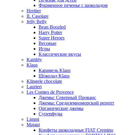
Фирменное печенье с шоколадом
Heritier
IL Casolare
Jelly Belly
Bean Boozled
Harry Potter
Super Heroes
Весовые
Игры
Классические вкусы
Kambly
Klaus
Карамель Klaus
Шоколад Klaus
Klingele chocolate
Laurieri
Les Comtes de Provence
Джемы: Северный Прованс
Джемы: Средиземноморский рецепт
Органические джемы
Суперфуды
Limmi
Majani
Конфеты шоколадные FIAT Cremino