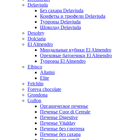
Delaviuda
Без сахара Delaviuda
Конфеты и трюфели Delaviuda
Турроны Delaviuda
Шоколад Delaviuda
Desobry
Dolciaria
El Almendro
Миндальные кубики El Almendro
Ореховые батончики El Almendro
Турроны El Almendro
Elbisco
Allatini
Elite
Felchlin
Foreva chocolate
Grondona
Gullon
Органическое печенье
Печенье Cuor di Cereale
Печенье Digestive
Печенье Vitalday
Печенье без глютена
Печенье без сахара
Печенье для детей