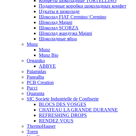
Конфеты шоколадные TORTELLINO
Подарочные коробки шоколадных конфет
Цукаты в шоколаде
Шоколад FIAT Cremino/ Cremino
Шоколад Majani
Шоколад SCORZA
Шоколад жандужа Majani
Шоколадные яйца
Munz
Munz
Munz Bio
Organiko
ABBYE
Palamidas
Panealba
PCB Creation
Pucci
Quaranta
SIC Societe Industrielle de Confiserie
BLOCS DES VOSGES
CHATEAU LA GRANDE DURANNE
REFRESHING DROPS
RENDEZ VOUS
ThermoHauser
Toren