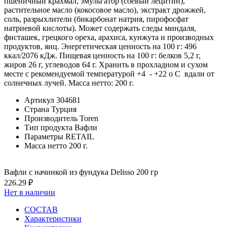
пшеничный крахмал, эмульгатор (соевый лецитин),
растительное масло (кокосовое масло), экстракт дрожжей,
соль, разрыхлители (бикарбонат натрия, пирофосфат
натриевой кислоты). Может содержать следы миндаля,
фисташек, грецкого ореха, арахиса, кунжута и производных
продуктов, яиц. Энергетическая ценность на 100 г: 496
ккал/2076 кДж. Пищевая ценность на 100 г: белков 5,2 г,
жиров 26 г, углеводов 64 г. Хранить в прохладном и сухом
месте с рекомендуемой температурой +4 - +22 о С вдали от
солнечных лучей. Масса нетто: 200 г.
Артикул
304681
Страна
Турция
Производитель
Toren
Тип продукта
Вафли
Параметры
RETAIL
Масса нетто
200 г.
Вафли с начинкой из фундука Delisso 200 гр
226.29 ₽
Нет в наличии
СОСТАВ
Характеристики