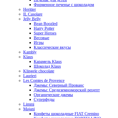
Фирменное печенье с шоколадом
Heritier
IL Casolare
Jelly Belly
Bean Boozled
Harry Potter
Super Heroes
Весовые
Игры
Классические вкусы
Kambly
Klaus
Карамель Klaus
Шоколад Klaus
Klingele chocolate
Laurieri
Les Comtes de Provence
Джемы: Северный Прованс
Джемы: Средиземноморский рецепт
Органические джемы
Суперфуды
Limmi
Majani
Конфеты шоколадные FIAT Cremino