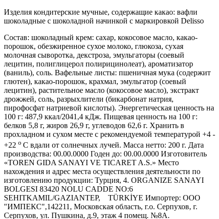
Изделия кондитерские мучные, содержащие какао: вафли
шоколадные с шоколадной начинкой c маркировкой Delisso
Состав: шоколадный крем: сахар, кокосовое масло, какао-
порошок, обезжиренное сухое молоко, глюкоза, сухая
молочная сыворотка, декстроза, эмульгаторы (соевый
лецитин, полиглицерол полирицинолеат), ароматизатор
(ваниль), соль. Вафельные листы: пшеничная мука (содержит
глютен), какао-порошок, крахмал, эмульгатор (соевый
лецитин), растительное масло (кокосовое масло), экстракт
дрожжей, соль, разрыхлители (бикарбонат натрия,
пирофосфат натриевой кислоты). Энергетическая ценность на
100 г: 487,9 ккал/2041,4 кДж. Пищевая ценность на 100 г:
белков 5,8 г, жиров 26,9 г, углеводов 62,6 г. Хранить в
прохладном и сухом месте с рекомендуемой температурой +4 -
о
+22
С вдали от солнечных лучей. Масса нетто: 200 г. Дата
производства: 00.00.0000 Годен до: 00.00.0000 Изготовитель
«TOREN GIDA SANAYI VE TICARET A.S.» Место
нахождения и адрес места осуществления деятельности по
изготовлению продукции: Турция, 4. ORGANIZE SANAYI
BOLGESI 83420 NOLU CADDE NO:6
SEHITKAMIL/GAZIANTEP, TÜRKİYE Импортер: ООО
"ИМПЕКС",142211, Московская область, г.о. Серпухов, г.
Серпухов, ул. Пушкина, д.9, этаж 4 помещ. №8А.