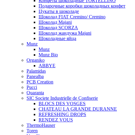
Конфеты шоколадные TORTELLINO
Подарочные коробки шоколадных конфет
Цукаты в шоколаде
Шоколад FIAT Cremino/ Cremino
Шоколад Majani
Шоколад SCORZA
Шоколад жандужа Majani
Шоколадные яйца
Munz
Munz
Munz Bio
Organiko
ABBYE
Palamidas
Panealba
PCB Creation
Pucci
Quaranta
SIC Societe Industrielle de Confiserie
BLOCS DES VOSGES
CHATEAU LA GRANDE DURANNE
REFRESHING DROPS
RENDEZ VOUS
ThermoHauser
Toren