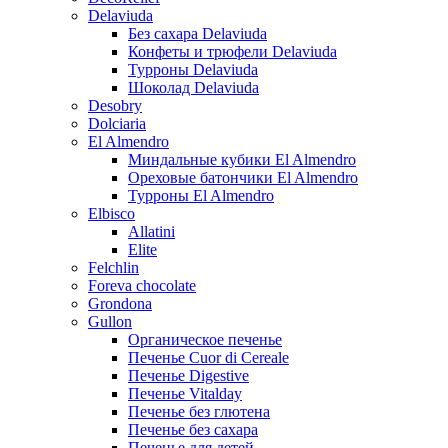
Delaviuda
Без сахара Delaviuda
Конфеты и трюфели Delaviuda
Турроны Delaviuda
Шоколад Delaviuda
Desobry
Dolciaria
El Almendro
Миндальные кубики El Almendro
Ореховые батончики El Almendro
Турроны El Almendro
Elbisco
Allatini
Elite
Felchlin
Foreva chocolate
Grondona
Gullon
Органическое печенье
Печенье Cuor di Cereale
Печенье Digestive
Печенье Vitalday
Печенье без глютена
Печенье без сахара
Печенье для детей