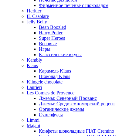
Фирменное печенье с шоколадом
Heritier
IL Casolare
Jelly Belly
Bean Boozled
Harry Potter
Super Heroes
Весовые
Игры
Классические вкусы
Kambly
Klaus
Карамель Klaus
Шоколад Klaus
Klingele chocolate
Laurieri
Les Comtes de Provence
Джемы: Северный Прованс
Джемы: Средиземноморский рецепт
Органические джемы
Суперфуды
Limmi
Majani
Конфеты шоколадные FIAT Cremino