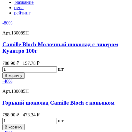
название
цена
рейтинг
-80%
Арт.
130089Н
Camille Bloch Молочный шоколад с ликером
Куантро 100г
788.90 ₽
157.78 ₽
шт
В корзину
-40%
Арт.
130085Н
Горький шоколад Camille Bloch с коньяком
788.90 ₽
473.34 ₽
шт
В корзину