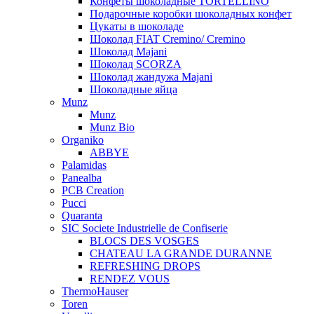
Конфеты шоколадные TORTELLINO
Подарочные коробки шоколадных конфет
Цукаты в шоколаде
Шоколад FIAT Cremino/ Cremino
Шоколад Majani
Шоколад SCORZA
Шоколад жандужа Majani
Шоколадные яйца
Munz
Munz
Munz Bio
Organiko
ABBYE
Palamidas
Panealba
PCB Creation
Pucci
Quaranta
SIC Societe Industrielle de Confiserie
BLOCS DES VOSGES
CHATEAU LA GRANDE DURANNE
REFRESHING DROPS
RENDEZ VOUS
ThermoHauser
Toren