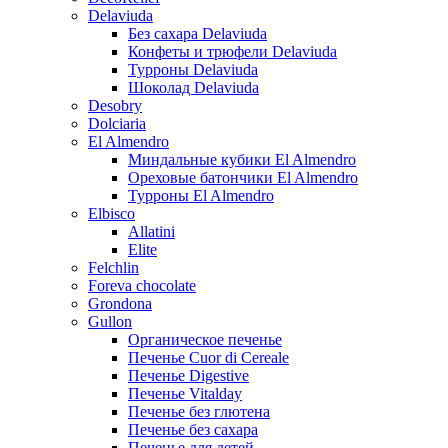
Delaviuda
Без сахара Delaviuda
Конфеты и трюфели Delaviuda
Турроны Delaviuda
Шоколад Delaviuda
Desobry
Dolciaria
El Almendro
Миндальные кубики El Almendro
Ореховые батончики El Almendro
Турроны El Almendro
Elbisco
Allatini
Elite
Felchlin
Foreva chocolate
Grondona
Gullon
Органическое печенье
Печенье Cuor di Cereale
Печенье Digestive
Печенье Vitalday
Печенье без глютена
Печенье без сахара
Печенье для детей