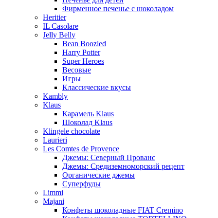
Фирменное печенье с шоколадом
Heritier
IL Casolare
Jelly Belly
Bean Boozled
Harry Potter
Super Heroes
Весовые
Игры
Классические вкусы
Kambly
Klaus
Карамель Klaus
Шоколад Klaus
Klingele chocolate
Laurieri
Les Comtes de Provence
Джемы: Северный Прованс
Джемы: Средиземноморский рецепт
Органические джемы
Суперфуды
Limmi
Majani
Конфеты шоколадные FIAT Cremino