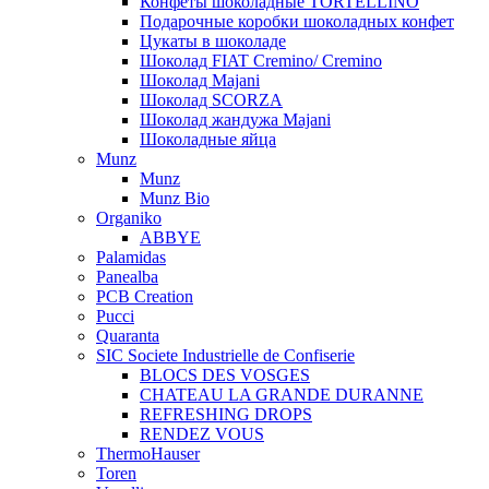
Конфеты шоколадные TORTELLINO
Подарочные коробки шоколадных конфет
Цукаты в шоколаде
Шоколад FIAT Cremino/ Cremino
Шоколад Majani
Шоколад SCORZA
Шоколад жандужа Majani
Шоколадные яйца
Munz
Munz
Munz Bio
Organiko
ABBYE
Palamidas
Panealba
PCB Creation
Pucci
Quaranta
SIC Societe Industrielle de Confiserie
BLOCS DES VOSGES
CHATEAU LA GRANDE DURANNE
REFRESHING DROPS
RENDEZ VOUS
ThermoHauser
Toren