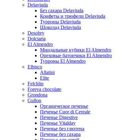
Delaviuda
Без сахара Delaviuda
Конфеты и трюфели Delaviuda
Турроны Delaviuda
Шоколад Delaviuda
Desobry
Dolciaria
El Almendro
Миндальные кубики El Almendro
Ореховые батончики El Almendro
Турроны El Almendro
Elbisco
Allatini
Elite
Felchlin
Foreva chocolate
Grondona
Gullon
Органическое печенье
Печенье Cuor di Cereale
Печенье Digestive
Печенье Vitalday
Печенье без глютена
Печенье без сахара
Печенье для детей