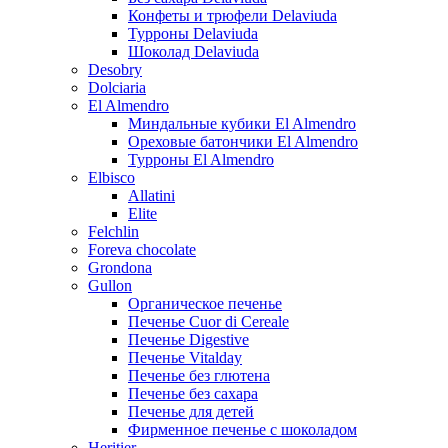
Конфеты и трюфели Delaviuda
Турроны Delaviuda
Шоколад Delaviuda
Desobry
Dolciaria
El Almendro
Миндальные кубики El Almendro
Ореховые батончики El Almendro
Турроны El Almendro
Elbisco
Allatini
Elite
Felchlin
Foreva chocolate
Grondona
Gullon
Органическое печенье
Печенье Cuor di Cereale
Печенье Digestive
Печенье Vitalday
Печенье без глютена
Печенье без сахара
Печенье для детей
Фирменное печенье с шоколадом
Heritier