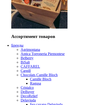
Ассортимент товаров
Бренды
Agrimontana
Antica Torroneria Piemontese
Belberry
BiSalt
CAFFAREL
Cargill
Chocolats Camille Bloch
Camille Bloch
Ragusa
Cristalco
DeBuyer
DecoRelief
Delaviuda
Без сахара Delaviuda