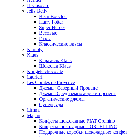
IL Casolare
Jelly Belly
Bean Boozled
Harry Potter
Super Heroes
Весовые
Игры
Классические вкусы
Kambly
Klaus
Карамель Klaus
Шоколад Klaus
Klingele chocolate
Laurieri
Les Comtes de Provence
Джемы: Северный Прованс
Джемы: Средиземноморский рецепт
Органические джемы
Суперфуды
Limmi
Majani
Конфеты шоколадные FIAT Cremino
Конфеты шоколадные TORTELLINO
Подарочные коробки шоколадных конфет