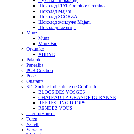
Цукаты в шоколаде
Шоколад FIAT Cremino/ Cremino
Шоколад Majani
Шоколад SCORZA
Шоколад жандужа Majani
Шоколадные яйца
Munz
Munz
Munz Bio
Organiko
ABBYE
Palamidas
Panealba
PCB Creation
Pucci
Quaranta
SIC Societe Industrielle de Confiserie
BLOCS DES VOSGES
CHATEAU LA GRANDE DURANNE
REFRESHING DROPS
RENDEZ VOUS
ThermoHauser
Toren
Vanelli
Varvello