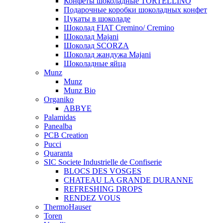
Конфеты шоколадные TORTELLINO
Подарочные коробки шоколадных конфет
Цукаты в шоколаде
Шоколад FIAT Cremino/ Cremino
Шоколад Majani
Шоколад SCORZA
Шоколад жандужа Majani
Шоколадные яйца
Munz
Munz
Munz Bio
Organiko
ABBYE
Palamidas
Panealba
PCB Creation
Pucci
Quaranta
SIC Societe Industrielle de Confiserie
BLOCS DES VOSGES
CHATEAU LA GRANDE DURANNE
REFRESHING DROPS
RENDEZ VOUS
ThermoHauser
Toren