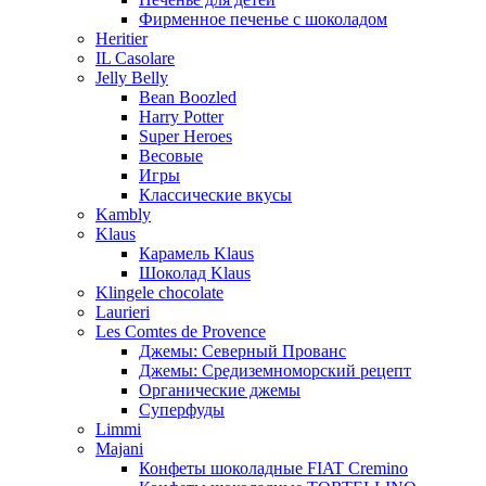
Фирменное печенье с шоколадом
Heritier
IL Casolare
Jelly Belly
Bean Boozled
Harry Potter
Super Heroes
Весовые
Игры
Классические вкусы
Kambly
Klaus
Карамель Klaus
Шоколад Klaus
Klingele chocolate
Laurieri
Les Comtes de Provence
Джемы: Северный Прованс
Джемы: Средиземноморский рецепт
Органические джемы
Суперфуды
Limmi
Majani
Конфеты шоколадные FIAT Cremino