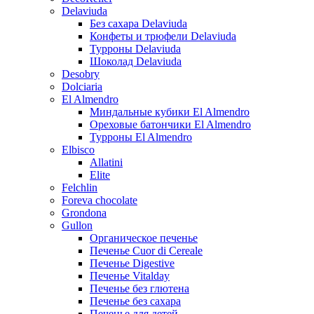
Delaviuda
Без сахара Delaviuda
Конфеты и трюфели Delaviuda
Турроны Delaviuda
Шоколад Delaviuda
Desobry
Dolciaria
El Almendro
Миндальные кубики El Almendro
Ореховые батончики El Almendro
Турроны El Almendro
Elbisco
Allatini
Elite
Felchlin
Foreva chocolate
Grondona
Gullon
Органическое печенье
Печенье Cuor di Cereale
Печенье Digestive
Печенье Vitalday
Печенье без глютена
Печенье без сахара
Печенье для детей