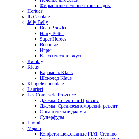
Фирменное печенье с шоколадом
Heritier
IL Casolare
Jelly Belly
Bean Boozled
Harry Potter
Super Heroes
Весовые
Игры
Классические вкусы
Kambly
Klaus
Карамель Klaus
Шоколад Klaus
Klingele chocolate
Laurieri
Les Comtes de Provence
Джемы: Северный Прованс
Джемы: Средиземноморский рецепт
Органические джемы
Суперфуды
Limmi
Majani
Конфеты шоколадные FIAT Cremino