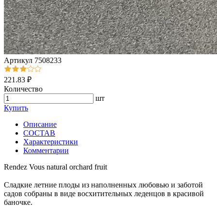
Артикул
7508233
221.83 ₽
Количество
шт
Купить
Описание
СОСТАВ
Характеристики
Комментарии
Rendez Vous natural orchard fruit
⠀
Сладкие летние плоды из наполненных любовью и заботой
садов собраны в виде восхитительных леденцов в красивой
баночке.