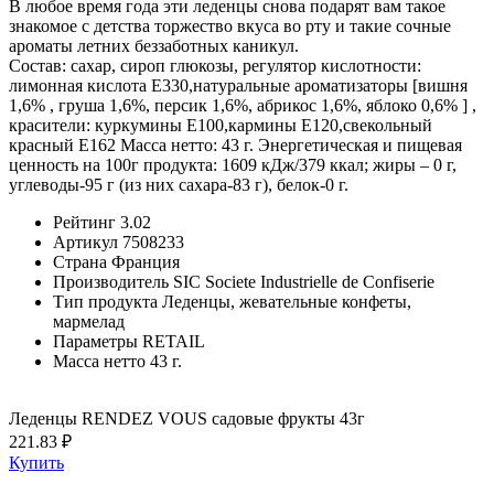
В любое время года эти леденцы снова подарят вам такое
знакомое с детства торжество вкуса во рту и такие сочные
ароматы летних беззаботных каникул.
Состав: сахар, сироп глюкозы, регулятор кислотности:
лимонная кислота E330,натуральные ароматизаторы [вишня
1,6% , груша 1,6%, персик 1,6%, абрикос 1,6%, яблоко 0,6% ] ,
красители: куркумины E100,кармины E120,свекольный
красный E162 Масса нетто: 43 г. Энергетическая и пищевая
ценность на 100г продукта: 1609 кДж/379 ккал; жиры – 0 г,
углеводы-95 г (из них сахара-83 г), белок-0 г.
Рейтинг
3.02
Артикул
7508233
Страна
Франция
Производитель
SIC Societe Industrielle de Confiserie
Тип продукта
Леденцы, жевательные конфеты,
мармелад
Параметры
RETAIL
Масса нетто
43 г.
Леденцы RENDEZ VOUS садовые фрукты 43г
221.83 ₽
Купить