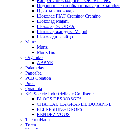
Конфеты шоколадные TORTELLINO
Подарочные коробки шоколадных конфет
Цукаты в шоколаде
Шоколад FIAT Cremino/ Cremino
Шоколад Majani
Шоколад SCORZA
Шоколад жандужа Majani
Шоколадные яйца
Munz
Munz
Munz Bio
Organiko
ABBYE
Palamidas
Panealba
PCB Creation
Pucci
Quaranta
SIC Societe Industrielle de Confiserie
BLOCS DES VOSGES
CHATEAU LA GRANDE DURANNE
REFRESHING DROPS
RENDEZ VOUS
ThermoHauser
Toren