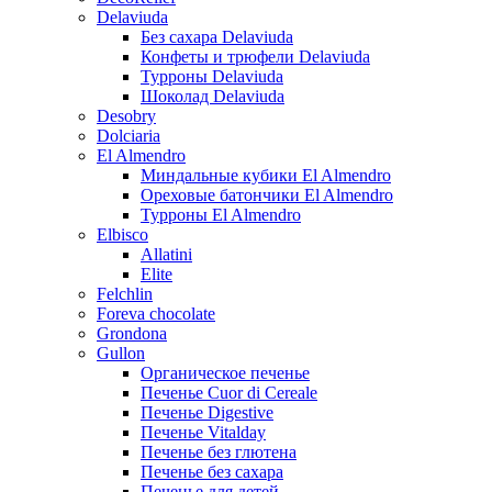
Delaviuda
Без сахара Delaviuda
Конфеты и трюфели Delaviuda
Турроны Delaviuda
Шоколад Delaviuda
Desobry
Dolciaria
El Almendro
Миндальные кубики El Almendro
Ореховые батончики El Almendro
Турроны El Almendro
Elbisco
Allatini
Elite
Felchlin
Foreva chocolate
Grondona
Gullon
Органическое печенье
Печенье Cuor di Cereale
Печенье Digestive
Печенье Vitalday
Печенье без глютена
Печенье без сахара
Печенье для детей