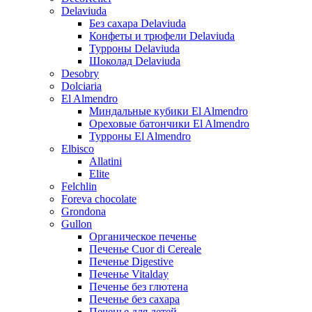
Delaviuda
Без сахара Delaviuda
Конфеты и трюфели Delaviuda
Турроны Delaviuda
Шоколад Delaviuda
Desobry
Dolciaria
El Almendro
Миндальные кубики El Almendro
Ореховые батончики El Almendro
Турроны El Almendro
Elbisco
Allatini
Elite
Felchlin
Foreva chocolate
Grondona
Gullon
Органическое печенье
Печенье Cuor di Cereale
Печенье Digestive
Печенье Vitalday
Печенье без глютена
Печенье без сахара
Печенье для детей