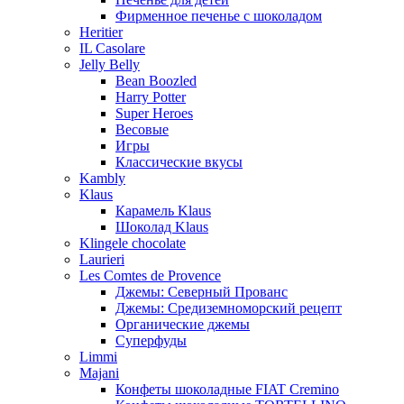
Фирменное печенье с шоколадом
Heritier
IL Casolare
Jelly Belly
Bean Boozled
Harry Potter
Super Heroes
Весовые
Игры
Классические вкусы
Kambly
Klaus
Карамель Klaus
Шоколад Klaus
Klingele chocolate
Laurieri
Les Comtes de Provence
Джемы: Северный Прованс
Джемы: Средиземноморский рецепт
Органические джемы
Суперфуды
Limmi
Majani
Конфеты шоколадные FIAT Cremino