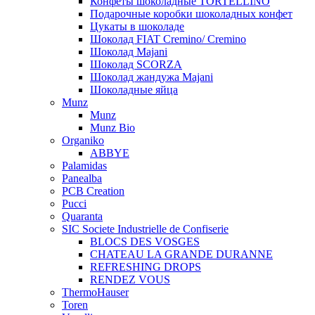
Конфеты шоколадные TORTELLINO
Подарочные коробки шоколадных конфет
Цукаты в шоколаде
Шоколад FIAT Cremino/ Cremino
Шоколад Majani
Шоколад SCORZA
Шоколад жандужа Majani
Шоколадные яйца
Munz
Munz
Munz Bio
Organiko
ABBYE
Palamidas
Panealba
PCB Creation
Pucci
Quaranta
SIC Societe Industrielle de Confiserie
BLOCS DES VOSGES
CHATEAU LA GRANDE DURANNE
REFRESHING DROPS
RENDEZ VOUS
ThermoHauser
Toren