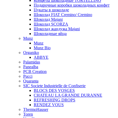
Конфеты шоколадные TORTELLINO
Подарочные коробки шоколадных конфет
Цукаты в шоколаде
Шоколад FIAT Cremino/ Cremino
Шоколад Majani
Шоколад SCORZA
Шоколад жандужа Majani
Шоколадные яйца
Munz
Munz
Munz Bio
Organiko
ABBYE
Palamidas
Panealba
PCB Creation
Pucci
Quaranta
SIC Societe Industrielle de Confiserie
BLOCS DES VOSGES
CHATEAU LA GRANDE DURANNE
REFRESHING DROPS
RENDEZ VOUS
ThermoHauser
Toren