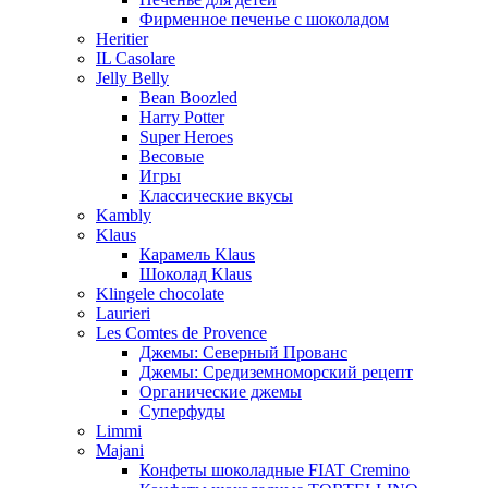
Фирменное печенье с шоколадом
Heritier
IL Casolare
Jelly Belly
Bean Boozled
Harry Potter
Super Heroes
Весовые
Игры
Классические вкусы
Kambly
Klaus
Карамель Klaus
Шоколад Klaus
Klingele chocolate
Laurieri
Les Comtes de Provence
Джемы: Северный Прованс
Джемы: Средиземноморский рецепт
Органические джемы
Суперфуды
Limmi
Majani
Конфеты шоколадные FIAT Cremino