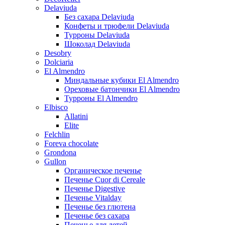
Delaviuda
Без сахара Delaviuda
Конфеты и трюфели Delaviuda
Турроны Delaviuda
Шоколад Delaviuda
Desobry
Dolciaria
El Almendro
Миндальные кубики El Almendro
Ореховые батончики El Almendro
Турроны El Almendro
Elbisco
Allatini
Elite
Felchlin
Foreva chocolate
Grondona
Gullon
Органическое печенье
Печенье Cuor di Cereale
Печенье Digestive
Печенье Vitalday
Печенье без глютена
Печенье без сахара
Печенье для детей