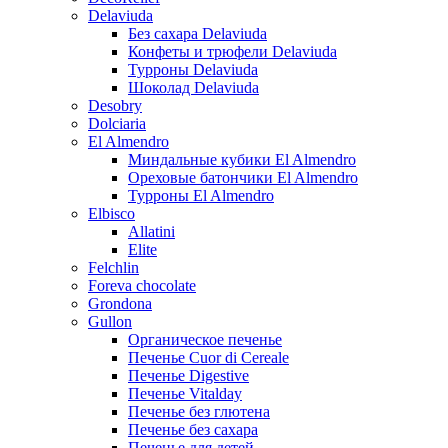
Delaviuda
Без сахара Delaviuda
Конфеты и трюфели Delaviuda
Турроны Delaviuda
Шоколад Delaviuda
Desobry
Dolciaria
El Almendro
Миндальные кубики El Almendro
Ореховые батончики El Almendro
Турроны El Almendro
Elbisco
Allatini
Elite
Felchlin
Foreva chocolate
Grondona
Gullon
Органическое печенье
Печенье Cuor di Cereale
Печенье Digestive
Печенье Vitalday
Печенье без глютена
Печенье без сахара
Печенье для детей