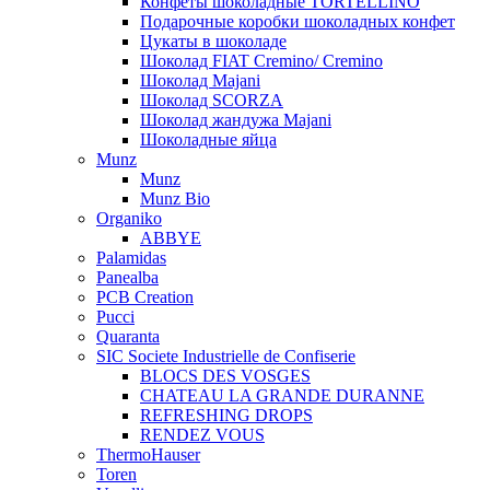
Конфеты шоколадные TORTELLINO
Подарочные коробки шоколадных конфет
Цукаты в шоколаде
Шоколад FIAT Cremino/ Cremino
Шоколад Majani
Шоколад SCORZA
Шоколад жандужа Majani
Шоколадные яйца
Munz
Munz
Munz Bio
Organiko
ABBYE
Palamidas
Panealba
PCB Creation
Pucci
Quaranta
SIC Societe Industrielle de Confiserie
BLOCS DES VOSGES
CHATEAU LA GRANDE DURANNE
REFRESHING DROPS
RENDEZ VOUS
ThermoHauser
Toren