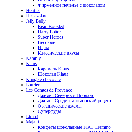
Фирменное печенье с шоколадом
Heritier
IL Casolare
Jelly Belly
Bean Boozled
Harry Potter
Super Heroes
Весовые
Игры
Классические вкусы
Kambly
Klaus
Карамель Klaus
Шоколад Klaus
Klingele chocolate
Laurieri
Les Comtes de Provence
Джемы: Северный Прованс
Джемы: Средиземноморский рецепт
Органические джемы
Суперфуды
Limmi
Majani
Конфеты шоколадные FIAT Cremino