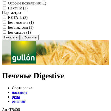
Особые пожелания (
1
)
Печенье (
2
)
Параметры
RETAIL (
3
)
Без глютена (
1
)
Без лактозы (
1
)
Без сахара (
1
)
Печенье Digestive
Сортировка
название
цена
рейтинг
Арт.
T5406