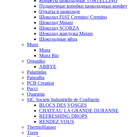
Конфеты шоколадные TORTELLINO
Подарочные коробки шоколадных конфет
Цукаты в шоколаде
Шоколад FIAT Cremino/ Cremino
Шоколад Majani
Шоколад SCORZA
Шоколад жандужа Majani
Шоколадные яйца
Munz
Munz
Munz Bio
Organiko
ABBYE
Palamidas
Panealba
PCB Creation
Pucci
Quaranta
SIC Societe Industrielle de Confiserie
BLOCS DES VOSGES
CHATEAU LA GRANDE DURANNE
REFRESHING DROPS
RENDEZ VOUS
ThermoHauser
Toren