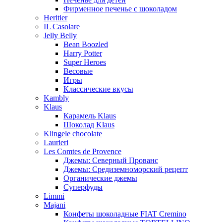
Фирменное печенье с шоколадом
Heritier
IL Casolare
Jelly Belly
Bean Boozled
Harry Potter
Super Heroes
Весовые
Игры
Классические вкусы
Kambly
Klaus
Карамель Klaus
Шоколад Klaus
Klingele chocolate
Laurieri
Les Comtes de Provence
Джемы: Северный Прованс
Джемы: Средиземноморский рецепт
Органические джемы
Суперфуды
Limmi
Majani
Конфеты шоколадные FIAT Cremino