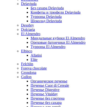
Delaviuda
Без сахара Delaviuda
Конфеты и трюфели Delaviuda
Турроны Delaviuda
Шоколад Delaviuda
Desobry
Dolciaria
El Almendro
Миндальные кубики El Almendro
Ореховые батончики El Almendro
Турроны El Almendro
Elbisco
Allatini
Elite
Felchlin
Foreva chocolate
Grondona
Gullon
Органическое печенье
Печенье Cuor di Cereale
Печенье Digestive
Печенье Vitalday
Печенье без глютена
Печенье без сахара
Печенье для детей