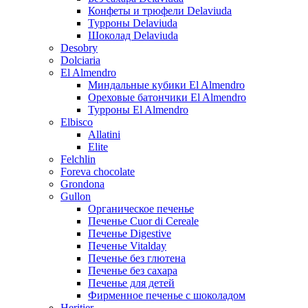
Конфеты и трюфели Delaviuda
Турроны Delaviuda
Шоколад Delaviuda
Desobry
Dolciaria
El Almendro
Миндальные кубики El Almendro
Ореховые батончики El Almendro
Турроны El Almendro
Elbisco
Allatini
Elite
Felchlin
Foreva chocolate
Grondona
Gullon
Органическое печенье
Печенье Cuor di Cereale
Печенье Digestive
Печенье Vitalday
Печенье без глютена
Печенье без сахара
Печенье для детей
Фирменное печенье с шоколадом
Heritier