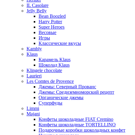
IL Casolare
Jelly Belly
Bean Boozled
Harry Potter
Super Heroes
Весовые
Игры
Классические вкусы
Kambly
Klaus
Карамель Klaus
Шоколад Klaus
Klingele chocolate
Laurieri
Les Comtes de Provence
Джемы: Северный Прованс
Джемы: Средиземноморский рецепт
Органические джемы
Суперфуды
Limmi
Majani
Конфеты шоколадные FIAT Cremino
Конфеты шоколадные TORTELLINO
Подарочные коробки шоколадных конфет