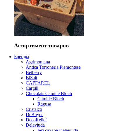
Ассортимент товаров
Бренды
Agrimontana
Antica Torroneria Piemontese
Belberry
BiSalt
CAFFAREL
Cargill
Chocolats Camille Bloch
Camille Bloch
Ragusa
Cristalco
DeBuyer
DecoRelief
Delaviuda
Без сахара Delaviuda