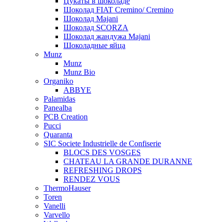
Цукаты в шоколаде
Шоколад FIAT Cremino/ Cremino
Шоколад Majani
Шоколад SCORZA
Шоколад жандужа Majani
Шоколадные яйца
Munz
Munz
Munz Bio
Organiko
ABBYE
Palamidas
Panealba
PCB Creation
Pucci
Quaranta
SIC Societe Industrielle de Confiserie
BLOCS DES VOSGES
CHATEAU LA GRANDE DURANNE
REFRESHING DROPS
RENDEZ VOUS
ThermoHauser
Toren
Vanelli
Varvello