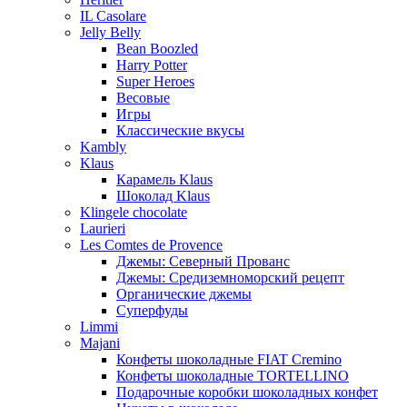
IL Casolare
Jelly Belly
Bean Boozled
Harry Potter
Super Heroes
Весовые
Игры
Классические вкусы
Kambly
Klaus
Карамель Klaus
Шоколад Klaus
Klingele chocolate
Laurieri
Les Comtes de Provence
Джемы: Северный Прованс
Джемы: Средиземноморский рецепт
Органические джемы
Суперфуды
Limmi
Majani
Конфеты шоколадные FIAT Cremino
Конфеты шоколадные TORTELLINO
Подарочные коробки шоколадных конфет