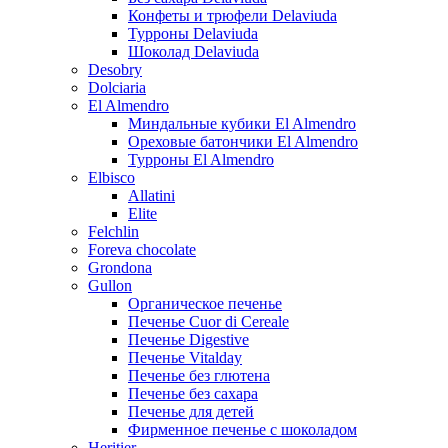
Конфеты и трюфели Delaviuda
Турроны Delaviuda
Шоколад Delaviuda
Desobry
Dolciaria
El Almendro
Миндальные кубики El Almendro
Ореховые батончики El Almendro
Турроны El Almendro
Elbisco
Allatini
Elite
Felchlin
Foreva chocolate
Grondona
Gullon
Органическое печенье
Печенье Cuor di Cereale
Печенье Digestive
Печенье Vitalday
Печенье без глютена
Печенье без сахара
Печенье для детей
Фирменное печенье с шоколадом
Heritier