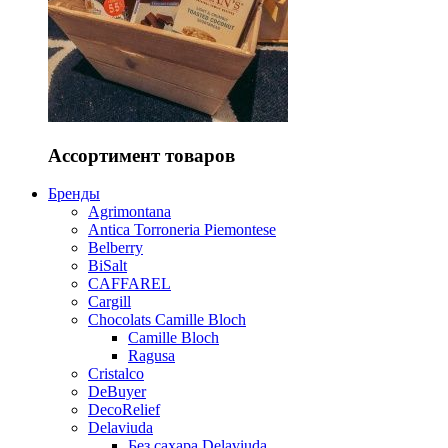
Ассортимент товаров
Бренды
Agrimontana
Antica Torroneria Piemontese
Belberry
BiSalt
CAFFAREL
Cargill
Chocolats Camille Bloch
Camille Bloch
Ragusa
Cristalco
DeBuyer
DecoRelief
Delaviuda
Без сахара Delaviuda