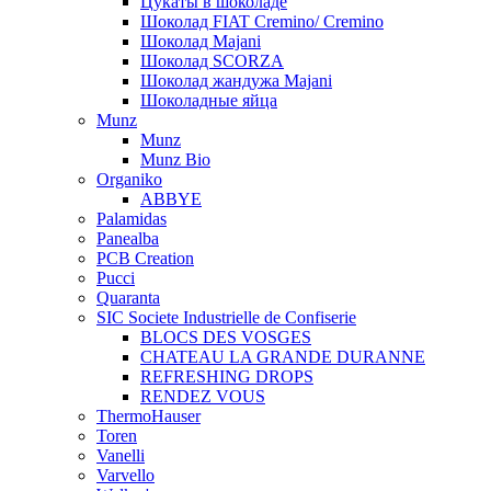
Цукаты в шоколаде
Шоколад FIAT Cremino/ Cremino
Шоколад Majani
Шоколад SCORZA
Шоколад жандужа Majani
Шоколадные яйца
Munz
Munz
Munz Bio
Organiko
ABBYE
Palamidas
Panealba
PCB Creation
Pucci
Quaranta
SIC Societe Industrielle de Confiserie
BLOCS DES VOSGES
CHATEAU LA GRANDE DURANNE
REFRESHING DROPS
RENDEZ VOUS
ThermoHauser
Toren
Vanelli
Varvello