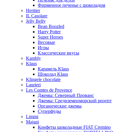
Фирменное печенье с шоколадом
Heritier
IL Casolare
Jelly Belly
Bean Boozled
Harry Potter
Super Heroes
Весовые
Игры
Классические вкусы
Kambly
Klaus
Карамель Klaus
Шоколад Klaus
Klingele chocolate
Laurieri
Les Comtes de Provence
Джемы: Северный Прованс
Джемы: Средиземноморский рецепт
Органические джемы
Суперфуды
Limmi
Majani
Конфеты шоколадные FIAT Cremino