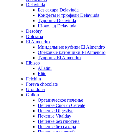
Delaviuda
Без сахара Delaviuda
Конфеты и трюфели Delaviuda
Турроны Delaviuda
Шоколад Delaviuda
Desobry
Dolciaria
El Almendro
Миндальные кубики El Almendro
Ореховые батончики El Almendro
Турроны El Almendro
Elbisco
Allatini
Elite
Felchlin
Foreva chocolate
Grondona
Gullon
Органическое печенье
Печенье Cuor di Cereale
Печенье Digestive
Печенье Vitalday
Печенье без глютена
Печенье без сахара
Печенье для детей