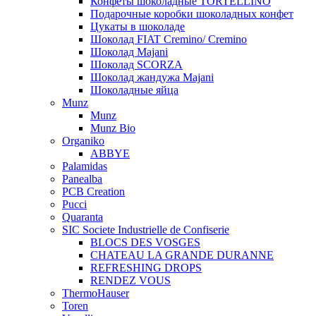
Конфеты шоколадные TORTELLINO
Подарочные коробки шоколадных конфет
Цукаты в шоколаде
Шоколад FIAT Cremino/ Cremino
Шоколад Majani
Шоколад SCORZA
Шоколад жандужа Majani
Шоколадные яйца
Munz
Munz
Munz Bio
Organiko
ABBYE
Palamidas
Panealba
PCB Creation
Pucci
Quaranta
SIC Societe Industrielle de Confiserie
BLOCS DES VOSGES
CHATEAU LA GRANDE DURANNE
REFRESHING DROPS
RENDEZ VOUS
ThermoHauser
Toren