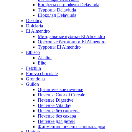
Конфеты и трюфели Delaviuda
Турроны Delaviuda
Шоколад Delaviuda
Desobry
Dolciaria
El Almendro
Миндальные кубики El Almendro
Ореховые батончики El Almendro
Турроны El Almendro
Elbisco
Allatini
Elite
Felchlin
Foreva chocolate
Grondona
Gullon
Органическое печенье
Печенье Cuor di Cereale
Печенье Digestive
Печенье Vitalday
Печенье без глютена
Печенье без сахара
Печенье для детей
Фирменное печенье с шоколадом
Heritier