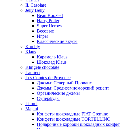
IL Casolare
Jelly Belly
Bean Boozled
Harry Potter
Super Heroes
Весовые
Игры
Классические вкусы
Kambly
Klaus
Карамель Klaus
Шоколад Klaus
Klingele chocolate
Laurieri
Les Comtes de Provence
Джемы: Северный Прованс
Джемы: Средиземноморский рецепт
Органические джемы
Суперфуды
Limmi
Majani
Конфеты шоколадные FIAT Cremino
Конфеты шоколадные TORTELLINO
Подарочные коробки шоколадных конфет