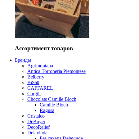
Ассортимент товаров
Бренды
Agrimontana
Antica Torroneria Piemontese
Belberry
BiSalt
CAFFAREL
Cargill
Chocolats Camille Bloch
Camille Bloch
Ragusa
Cristalco
DeBuyer
DecoRelief
Delaviuda
Без сахара Delaviuda