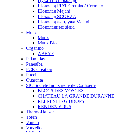
Цукаты в шоколаде
Шоколад FIAT Cremino/ Cremino
Шоколад Majani
Шоколад SCORZA
Шоколад жандужа Majani
Шоколадные яйца
Munz
Munz
Munz Bio
Organiko
ABBYE
Palamidas
Panealba
PCB Creation
Pucci
Quaranta
SIC Societe Industrielle de Confiserie
BLOCS DES VOSGES
CHATEAU LA GRANDE DURANNE
REFRESHING DROPS
RENDEZ VOUS
ThermoHauser
Toren
Vanelli
Varvello