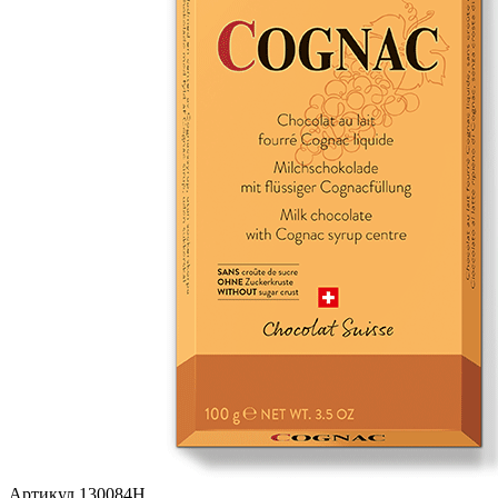
Артикул
130084Н