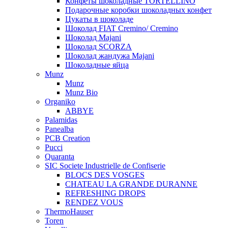
Конфеты шоколадные TORTELLINO
Подарочные коробки шоколадных конфет
Цукаты в шоколаде
Шоколад FIAT Cremino/ Cremino
Шоколад Majani
Шоколад SCORZA
Шоколад жандужа Majani
Шоколадные яйца
Munz
Munz
Munz Bio
Organiko
ABBYE
Palamidas
Panealba
PCB Creation
Pucci
Quaranta
SIC Societe Industrielle de Confiserie
BLOCS DES VOSGES
CHATEAU LA GRANDE DURANNE
REFRESHING DROPS
RENDEZ VOUS
ThermoHauser
Toren