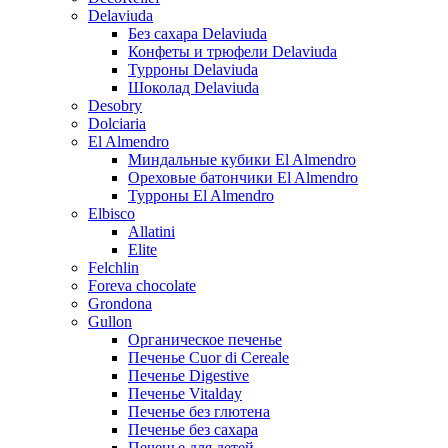
Delaviuda
Без сахара Delaviuda
Конфеты и трюфели Delaviuda
Турроны Delaviuda
Шоколад Delaviuda
Desobry
Dolciaria
El Almendro
Миндальные кубики El Almendro
Ореховые батончики El Almendro
Турроны El Almendro
Elbisco
Allatini
Elite
Felchlin
Foreva chocolate
Grondona
Gullon
Органическое печенье
Печенье Cuor di Cereale
Печенье Digestive
Печенье Vitalday
Печенье без глютена
Печенье без сахара
Печенье для детей