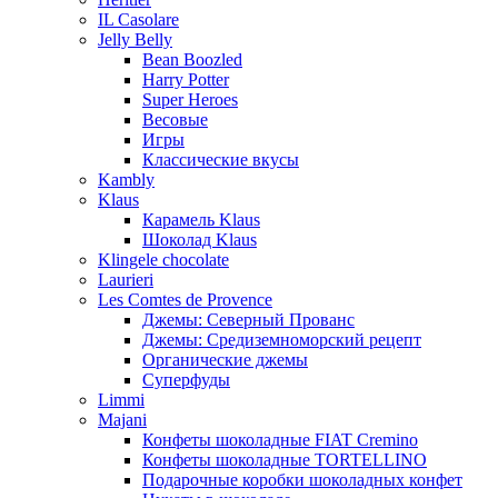
IL Casolare
Jelly Belly
Bean Boozled
Harry Potter
Super Heroes
Весовые
Игры
Классические вкусы
Kambly
Klaus
Карамель Klaus
Шоколад Klaus
Klingele chocolate
Laurieri
Les Comtes de Provence
Джемы: Северный Прованс
Джемы: Средиземноморский рецепт
Органические джемы
Суперфуды
Limmi
Majani
Конфеты шоколадные FIAT Cremino
Конфеты шоколадные TORTELLINO
Подарочные коробки шоколадных конфет