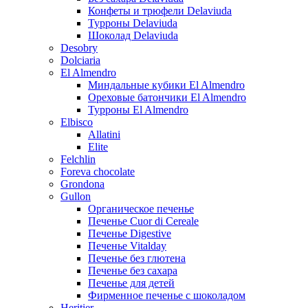
Конфеты и трюфели Delaviuda
Турроны Delaviuda
Шоколад Delaviuda
Desobry
Dolciaria
El Almendro
Миндальные кубики El Almendro
Ореховые батончики El Almendro
Турроны El Almendro
Elbisco
Allatini
Elite
Felchlin
Foreva chocolate
Grondona
Gullon
Органическое печенье
Печенье Cuor di Cereale
Печенье Digestive
Печенье Vitalday
Печенье без глютена
Печенье без сахара
Печенье для детей
Фирменное печенье с шоколадом
Heritier