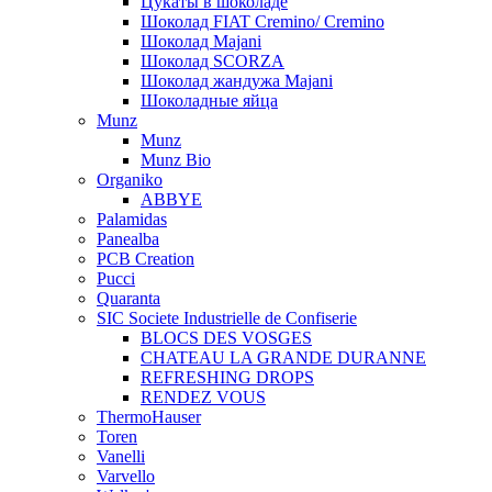
Цукаты в шоколаде
Шоколад FIAT Cremino/ Cremino
Шоколад Majani
Шоколад SCORZA
Шоколад жандужа Majani
Шоколадные яйца
Munz
Munz
Munz Bio
Organiko
ABBYE
Palamidas
Panealba
PCB Creation
Pucci
Quaranta
SIC Societe Industrielle de Confiserie
BLOCS DES VOSGES
CHATEAU LA GRANDE DURANNE
REFRESHING DROPS
RENDEZ VOUS
ThermoHauser
Toren
Vanelli
Varvello