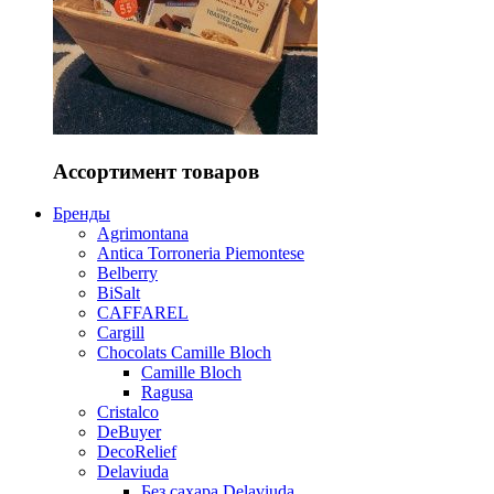
Ассортимент товаров
Бренды
Agrimontana
Antica Torroneria Piemontese
Belberry
BiSalt
CAFFAREL
Cargill
Chocolats Camille Bloch
Camille Bloch
Ragusa
Cristalco
DeBuyer
DecoRelief
Delaviuda
Без сахара Delaviuda