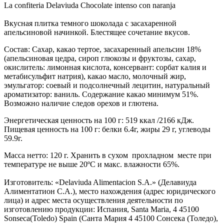
La confiteria Delaviuda Chocolate intenso con naranja
Вкусная плитка темного шоколада с засахаренной
апельсиновой начинкой. Блестящее сочетание вкусов.
Состав: Сахар, какао тертое, засахаренный апельсин 18%
(апельсиновая цедра, сироп глюкозы и фруктозы, сахар,
окислитель: лимонная кислота, консервант: сорбат калия и
метабисульфит натрия), какао масло, молочный жир,
эмульгатор: соевый и подсолнечный лецитин, натуральный
ароматизатор: ваниль. Содержание какао минимум 51%.
Возможно наличие следов орехов и глютена.
Энергетическая ценность на 100 г: 519 ккал /2166 кДж.
Пищевая ценность на 100 г: белки 6.4г, жиры 29 г, углеводы
59.9г.
Масса нетто: 120 г. Хранить в сухом прохладном месте при
температуре не выше 20ºС и макс. влажности 65%.
Изготовитель: «Delaviuda Alimentacion S.A.» (Делавиуда
Алиментатион С.А.), место нахождения (адрес юридического
лица) и адрес места осуществления деятельности по
изготовлению продукции: Испания, Santa Maria, 4 45100
Sonseca(Toledo) Spain (Санта Мария 4 45100 Сонсека (Толедо),