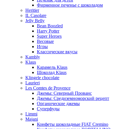
Фирменное печенье с шоколадом
Heritier
IL Casolare
Jelly Belly
Bean Boozled
Harry Potter
Super Heroes
Весовые
Игры
Классические вкусы
Kambly
Klaus
Карамель Klaus
Шоколад Klaus
Klingele chocolate
Laurieri
Les Comtes de Provence
Джемы: Северный Прованс
Джемы: Средиземноморский рецепт
Органические джемы
Суперфуды
Limmi
Majani
Конфеты шоколадные FIAT Cremino