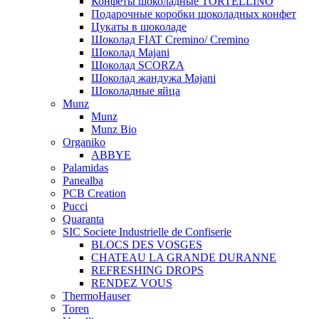
Конфеты шоколадные TORTELLINO
Подарочные коробки шоколадных конфет
Цукаты в шоколаде
Шоколад FIAT Cremino/ Cremino
Шоколад Majani
Шоколад SCORZA
Шоколад жандужа Majani
Шоколадные яйца
Munz
Munz
Munz Bio
Organiko
ABBYE
Palamidas
Panealba
PCB Creation
Pucci
Quaranta
SIC Societe Industrielle de Confiserie
BLOCS DES VOSGES
CHATEAU LA GRANDE DURANNE
REFRESHING DROPS
RENDEZ VOUS
ThermoHauser
Toren