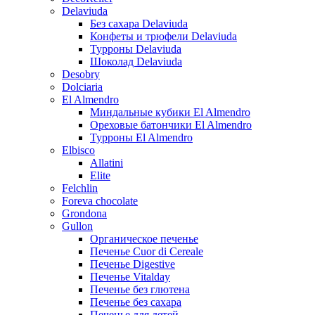
Delaviuda
Без сахара Delaviuda
Конфеты и трюфели Delaviuda
Турроны Delaviuda
Шоколад Delaviuda
Desobry
Dolciaria
El Almendro
Миндальные кубики El Almendro
Ореховые батончики El Almendro
Турроны El Almendro
Elbisco
Allatini
Elite
Felchlin
Foreva chocolate
Grondona
Gullon
Органическое печенье
Печенье Cuor di Cereale
Печенье Digestive
Печенье Vitalday
Печенье без глютена
Печенье без сахара
Печенье для детей