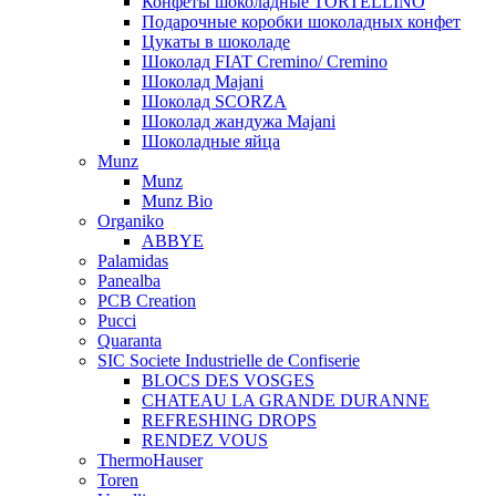
Конфеты шоколадные TORTELLINO
Подарочные коробки шоколадных конфет
Цукаты в шоколаде
Шоколад FIAT Cremino/ Cremino
Шоколад Majani
Шоколад SCORZA
Шоколад жандужа Majani
Шоколадные яйца
Munz
Munz
Munz Bio
Organiko
ABBYE
Palamidas
Panealba
PCB Creation
Pucci
Quaranta
SIC Societe Industrielle de Confiserie
BLOCS DES VOSGES
CHATEAU LA GRANDE DURANNE
REFRESHING DROPS
RENDEZ VOUS
ThermoHauser
Toren