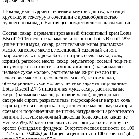
карамелью 200 г.
Шоколадный туррон с печеньем внутри для тех, кто ищет
хрустящую текстуру в сочетании с кремообразностью
лучшего шоколада. Настоящее рождественское наслаждение!
Состав: сахар, карамелизированный бисквитный крем Lotus
Biscoff 26 %(печенье карамелизированное Lotus Biscoff 58%
(пшеничная мука, сахар, растительные жиры (пальмовое
масло, рапсовое масло), леденцовый сахарный сироп,
разрыхлитель: гидрокарбонат натрия, соевая мука, соль,
корица), рапсовое масло, сахар, эмульгатор: соевый лецитин,
регулятор кислотности: лимонная кислота), какао-масло,
цельное сухое молоко, растительные жиры (масло ши,
кокосовое масло, подсолнечное масло), тертое какао,
обезжиренное сухое молоко, печенье карамелизированное
Lotus Biscoff 2,7% (пшеничная мука, сахар, растительные
жиры (пальмовое масло, рапсовое масло), леденцовый
сахарный сироп, разрыхлитель: гидрокарбонат натрия, соль,
корица), сухая сыворотка, подсолнечное масло, эмульгаторы:
соевый и подсолнечный лецитин, натуральный ароматизатор
ванили. Глазурь: молочный шоколад (содержание какао не
менее 35%). Может содержать следы яиц, арахиса и других
орехов (миндаля и фундука). Энергетическая ценность на 100
г: 577 ккал /2404кДж. Пищевая ценность на 100 г: белки 5,4 г,