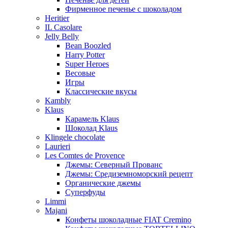
Фирменное печенье с шоколадом
Heritier
IL Casolare
Jelly Belly
Bean Boozled
Harry Potter
Super Heroes
Весовые
Игры
Классические вкусы
Kambly
Klaus
Карамель Klaus
Шоколад Klaus
Klingele chocolate
Laurieri
Les Comtes de Provence
Джемы: Северный Прованс
Джемы: Средиземноморский рецепт
Органические джемы
Суперфуды
Limmi
Majani
Конфеты шоколадные FIAT Cremino