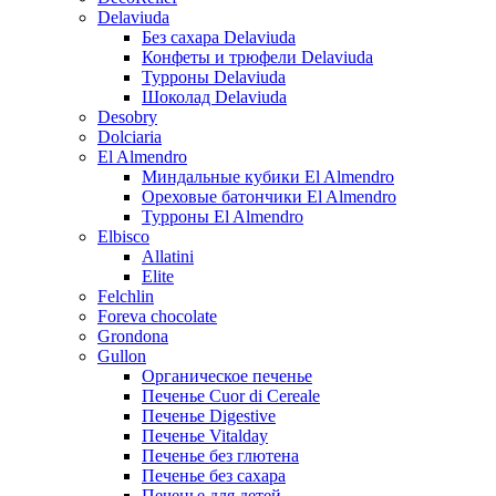
Delaviuda
Без сахара Delaviuda
Конфеты и трюфели Delaviuda
Турроны Delaviuda
Шоколад Delaviuda
Desobry
Dolciaria
El Almendro
Миндальные кубики El Almendro
Ореховые батончики El Almendro
Турроны El Almendro
Elbisco
Allatini
Elite
Felchlin
Foreva chocolate
Grondona
Gullon
Органическое печенье
Печенье Cuor di Cereale
Печенье Digestive
Печенье Vitalday
Печенье без глютена
Печенье без сахара
Печенье для детей