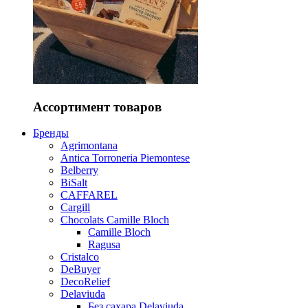
Ассортимент товаров
Бренды
Agrimontana
Antica Torroneria Piemontese
Belberry
BiSalt
CAFFAREL
Cargill
Chocolats Camille Bloch
Camille Bloch
Ragusa
Cristalco
DeBuyer
DecoRelief
Delaviuda
Без сахара Delaviuda