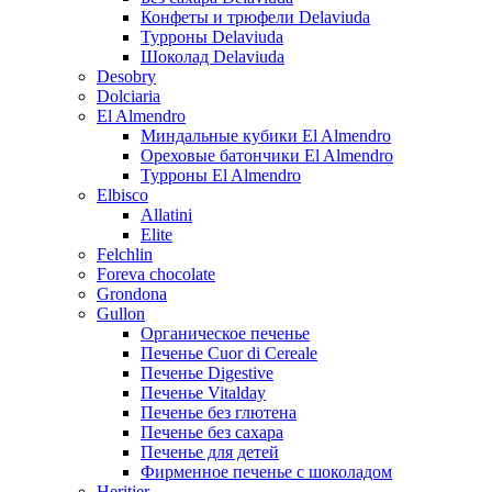
Конфеты и трюфели Delaviuda
Турроны Delaviuda
Шоколад Delaviuda
Desobry
Dolciaria
El Almendro
Миндальные кубики El Almendro
Ореховые батончики El Almendro
Турроны El Almendro
Elbisco
Allatini
Elite
Felchlin
Foreva chocolate
Grondona
Gullon
Органическое печенье
Печенье Cuor di Cereale
Печенье Digestive
Печенье Vitalday
Печенье без глютена
Печенье без сахара
Печенье для детей
Фирменное печенье с шоколадом
Heritier