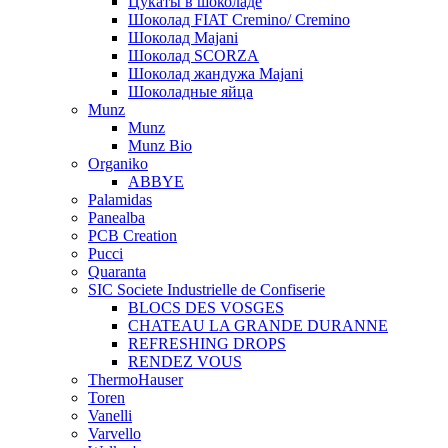
Цукаты в шоколаде
Шоколад FIAT Cremino/ Cremino
Шоколад Majani
Шоколад SCORZA
Шоколад жандужа Majani
Шоколадные яйца
Munz
Munz
Munz Bio
Organiko
ABBYE
Palamidas
Panealba
PCB Creation
Pucci
Quaranta
SIC Societe Industrielle de Confiserie
BLOCS DES VOSGES
CHATEAU LA GRANDE DURANNE
REFRESHING DROPS
RENDEZ VOUS
ThermoHauser
Toren
Vanelli
Varvello