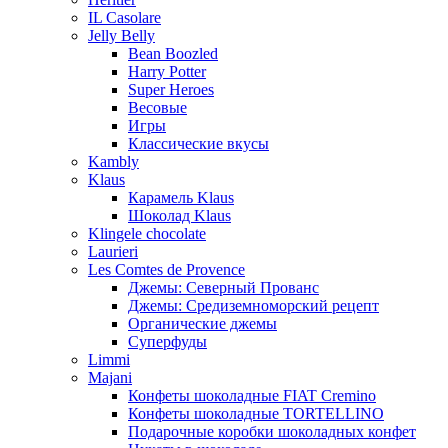
IL Casolare
Jelly Belly
Bean Boozled
Harry Potter
Super Heroes
Весовые
Игры
Классические вкусы
Kambly
Klaus
Карамель Klaus
Шоколад Klaus
Klingele chocolate
Laurieri
Les Comtes de Provence
Джемы: Северный Прованс
Джемы: Средиземноморский рецепт
Органические джемы
Суперфуды
Limmi
Majani
Конфеты шоколадные FIAT Cremino
Конфеты шоколадные TORTELLINO
Подарочные коробки шоколадных конфет