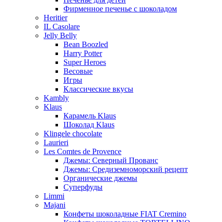
Фирменное печенье с шоколадом
Heritier
IL Casolare
Jelly Belly
Bean Boozled
Harry Potter
Super Heroes
Весовые
Игры
Классические вкусы
Kambly
Klaus
Карамель Klaus
Шоколад Klaus
Klingele chocolate
Laurieri
Les Comtes de Provence
Джемы: Северный Прованс
Джемы: Средиземноморский рецепт
Органические джемы
Суперфуды
Limmi
Majani
Конфеты шоколадные FIAT Cremino