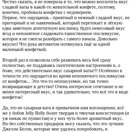
Честно сказать, я не поверила в то, что можно воплотить вкус
сладкой ваты в какой-то жевательной конфете, поэтому,
конечно, пробовала конфетки с недоверием.
Первое, что ощущаешь - приятный и нежный сладкий вкус, не
приторный и не навязчивый, который перетекает в лёгкую
едва заметную аппетитную кислинку, будто невесомый вкус
ягод и непонятное сладковато-таинственное послевкусие,
которое я не смогла разобрать с самого начала. Довольно
вкусно! Что рука автоматом потянулась ещё за одной
маленькой конфеткой.
Второй раз я позволила себе разжевать весь боб сразу
полностью, не поддаваясь скептическим настроениям и, о
боже, это действительно вкус сахарной ваты!!! Особенно в
точности это ощущается во время непонятного послевкусия
от конфеток... Это что-то неописуемое, но так точно
возвращающее в детство! Очень интересное сочетание и не
менее интересный вкус, и так удивительно, что всё это в виде
конфеток!
Да, это не сахарная вата в привычном нам воплощении, всё
же у бобов Jelly Belly более твердая и тянучая консистенция (и
уж никак не пушистая) и у них чуть более ароматный вкус.
Но без собственных придирок могу сказать, что это лучшие
Джелли Белли, которые мне удалось попробовать, и