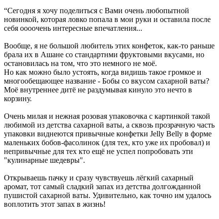
“Сегодня я хочу поделиться с Вами очень любопытной
новинкой, которая ловко попала в мои руки и оставила после
себя оооочень интересные впечатления...
Вообще, я не большой любитель этих конфеток, как-то раньше
брала их в Ашане со стандартнми фруктовыми вкусами, но
остановилась на том, что это немного не моё.
Но как можно было устоять, когда видишь такое громкое и
многообещающее название - Бобы со вкусом сахарной ваты?
Моё внутреннее дитё не раздумывая кинуло это нечто в
корзину.
Очень милая и нежная розовая упаковочка с картинкой такой
любимой из детства сахарной ваты, а сквозь прозрачную часть
упаковки виднеются привычные конфетки Jelly Belly в форме
маленьких бобов-фасолинок (для тех, кто уже их пробовал) и
непривычные для тех кто ещё не успел попробовать эти
"кулинарные шедевры".
Открываешь пачку и сразу чувствуешь лёгкий сахарный
аромат, тот самый сладкий запах из детства долгожданной
пушистой сахарной ваты. Удивительно, как точно им удалось
воплотить этот запах в жизнь!