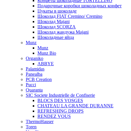
Конфеты шоколадные TORTELLINO
Подарочные коробки шоколадных конфет
Цукаты в шоколаде
Шоколад FIAT Cremino/ Cremino
Шоколад Majani
Шоколад SCORZA
Шоколад жандужа Majani
Шоколадные яйца
Munz
Munz
Munz Bio
Organiko
ABBYE
Palamidas
Panealba
PCB Creation
Pucci
Quaranta
SIC Societe Industrielle de Confiserie
BLOCS DES VOSGES
CHATEAU LA GRANDE DURANNE
REFRESHING DROPS
RENDEZ VOUS
ThermoHauser
Toren