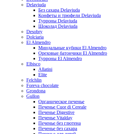
Delaviuda
Без сахара Delaviuda
Конфеты и трюфели Delaviuda
Турроны Delaviuda
Шоколад Delaviuda
Desobry
Dolciaria
El Almendro
Миндальные кубики El Almendro
Ореховые батончики El Almendro
Турроны El Almendro
Elbisco
Allatini
Elite
Felchlin
Foreva chocolate
Grondona
Gullon
Органическое печенье
Печенье Cuor di Cereale
Печенье Digestive
Печенье Vitalday
Печенье без глютена
Печенье без сахара
Печенье для детей