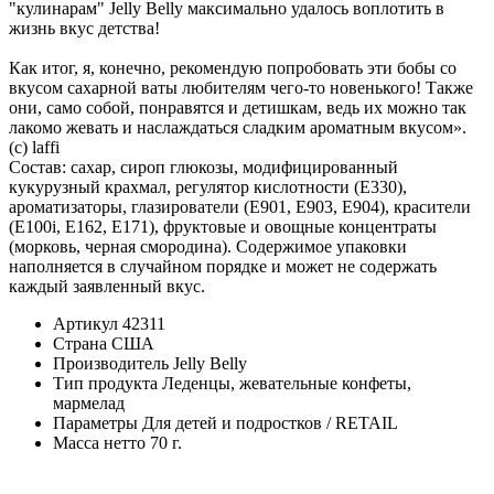
"кулинарам" Jelly Belly максимально удалось воплотить в
жизнь вкус детства!
Как итог, я, конечно, рекомендую попробовать эти бобы со
вкусом сахарной ваты любителям чего-то новенького! Также
они, само собой, понравятся и детишкам, ведь их можно так
лакомо жевать и наслаждаться сладким ароматным вкусом».
(с) laffi
Состав: сахар, сироп глюкозы, модифицированный
кукурузный крахмал, регулятор кислотности (Е330),
ароматизаторы, глазирователи (E901, E903, E904), красители
(E100i, E162, E171), фруктовые и овощные концентраты
(морковь, черная смородина). Содержимое упаковки
наполняется в случайном порядке и может не содержать
каждый заявленный вкус.
Артикул
42311
Страна
США
Производитель
Jelly Belly
Тип продукта
Леденцы, жевательные конфеты,
мармелад
Параметры
Для детей и подростков / RETAIL
Масса нетто
70 г.