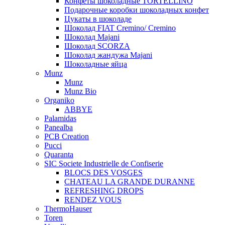
Конфеты шоколадные TORTELLINO
Подарочные коробки шоколадных конфет
Цукаты в шоколаде
Шоколад FIAT Cremino/ Cremino
Шоколад Majani
Шоколад SCORZA
Шоколад жандужа Majani
Шоколадные яйца
Munz
Munz
Munz Bio
Organiko
ABBYE
Palamidas
Panealba
PCB Creation
Pucci
Quaranta
SIC Societe Industrielle de Confiserie
BLOCS DES VOSGES
CHATEAU LA GRANDE DURANNE
REFRESHING DROPS
RENDEZ VOUS
ThermoHauser
Toren