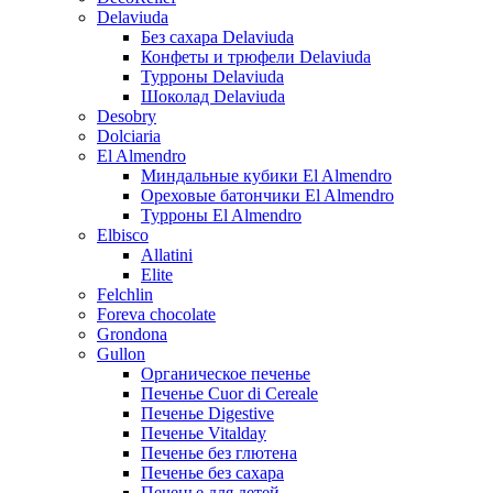
Delaviuda
Без сахара Delaviuda
Конфеты и трюфели Delaviuda
Турроны Delaviuda
Шоколад Delaviuda
Desobry
Dolciaria
El Almendro
Миндальные кубики El Almendro
Ореховые батончики El Almendro
Турроны El Almendro
Elbisco
Allatini
Elite
Felchlin
Foreva chocolate
Grondona
Gullon
Органическое печенье
Печенье Cuor di Cereale
Печенье Digestive
Печенье Vitalday
Печенье без глютена
Печенье без сахара
Печенье для детей