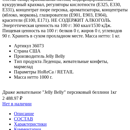
кукурузный крахмал, регуляторы кислотности (Е325, Е330,
Е331), концентрат пюре персика, ароматизаторы, концентраты
(яблоко, морковь), глазирователи (Е901, Е903, Е904),
красители (Е100, Е171). НЕ СОДЕРЖИТ АЛКОГОЛЬ.
Энергетическая ценность на 100 г: 360 ккал/1530 кДж.
Пищевая ценность на 100 г: белков 0 г, жиров 0 г, углеводов
90 г. Хранить в сухом прохладном месте. Масса нетто: 1 кг.
Артикул
36073
Страна
США
Производитель
Jelly Belly
Тип продукта
Леденцы, жевательные конфеты,
мармелад
Параметры
HoReCa / RETAIL
Масса нетто
1000 г.
Драже жевательное "Jelly Belly" персиковый беллини 1кг
2 488.97 ₽
Нет в наличии
Описание
СОСТАВ
Характеристики
Комментарии