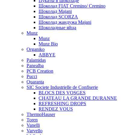
Цукаты в шоколаде
Шоколад FIAT Cremino/ Cremino
Шоколад Majani
Шоколад SCORZA
Шоколад жандужа Majani
Шоколадные яйца
Munz
Munz
Munz Bio
Organiko
ABBYE
Palamidas
Panealba
PCB Creation
Pucci
Quaranta
SIC Societe Industrielle de Confiserie
BLOCS DES VOSGES
CHATEAU LA GRANDE DURANNE
REFRESHING DROPS
RENDEZ VOUS
ThermoHauser
Toren
Vanelli
Varvello