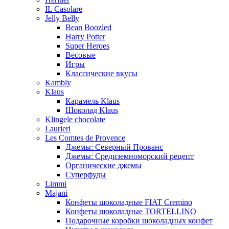
IL Casolare
Jelly Belly
Bean Boozled
Harry Potter
Super Heroes
Весовые
Игры
Классические вкусы
Kambly
Klaus
Карамель Klaus
Шоколад Klaus
Klingele chocolate
Laurieri
Les Comtes de Provence
Джемы: Северный Прованс
Джемы: Средиземноморский рецепт
Органические джемы
Суперфуды
Limmi
Majani
Конфеты шоколадные FIAT Cremino
Конфеты шоколадные TORTELLINO
Подарочные коробки шоколадных конфет