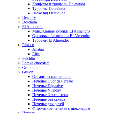
Конфеты и трюфели Delaviuda
Турроны Delaviuda
Шоколад Delaviuda
Desobry
Dolciaria
El Almendro
Миндальные кубики El Almendro
Ореховые батончики El Almendro
Турроны El Almendro
Elbisco
Allatini
Elite
Felchlin
Foreva chocolate
Grondona
Gullon
Органическое печенье
Печенье Cuor di Cereale
Печенье Digestive
Печенье Vitalday
Печенье без глютена
Печенье без сахара
Печенье для детей
Фирменное печенье с шоколадом
Heritier