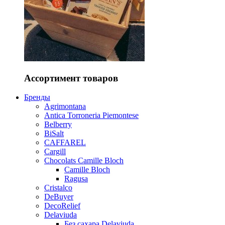
Ассортимент товаров
Бренды
Agrimontana
Antica Torroneria Piemontese
Belberry
BiSalt
CAFFAREL
Cargill
Chocolats Camille Bloch
Camille Bloch
Ragusa
Cristalco
DeBuyer
DecoRelief
Delaviuda
Без сахара Delaviuda