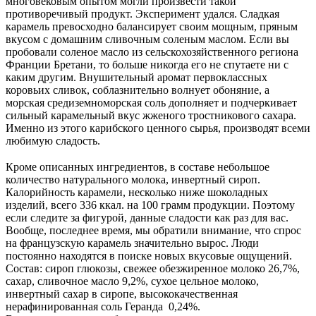
многовековым опытом могли произвести такой
противоречивый продукт. Эксперимент удался. Сладкая
карамель превосходно балансирует своим мощным, пряным
вкусом с домашним сливочным соленым маслом. Если вы
пробовали соленое масло из сельскохозяйственного региона
Франции Бретани, то больше никогда его не спутаете ни с
каким другим. Внушительный аромат первоклассных
коровьих сливок, соблазнительно волнует обоняние, а
морская средиземноморская соль дополняет и подчеркивает
сильный карамельный вкус жженого тростникового сахара.
Именно из этого карибского ценного сырья, производят всеми
любимую сладость.
⠀
Кроме описанных ингредиентов, в составе небольшое
количество натурального молока, инвертный сироп.
Калорийность карамели, несколько ниже шоколадных
изделий, всего 336 ккал. на 100 грамм продукции. Поэтому
если следите за фигурой, данные сладости как раз для вас.
Вообще, последнее время, мы обратили внимание, что спрос
на французскую карамель значительно вырос. Люди
постоянно находятся в поиске новых вкусовые ощущений.
Состав: сироп глюкозы, свежее обезжиренное молоко 26,7%,
сахар, сливочное масло 9,2%, сухое цельное молоко,
инвертный сахар в сиропе, высококачественная
нерафинированная соль Геранда 0,24%.