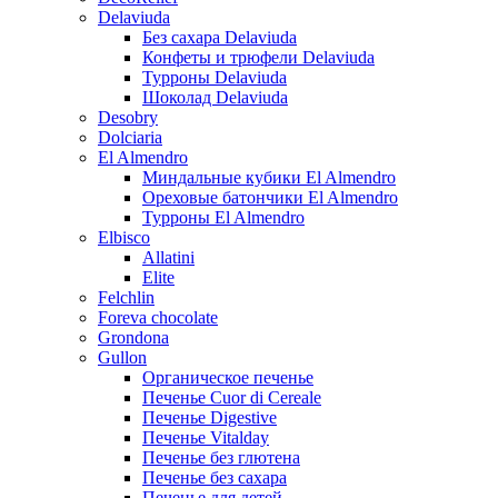
Delaviuda
Без сахара Delaviuda
Конфеты и трюфели Delaviuda
Турроны Delaviuda
Шоколад Delaviuda
Desobry
Dolciaria
El Almendro
Миндальные кубики El Almendro
Ореховые батончики El Almendro
Турроны El Almendro
Elbisco
Allatini
Elite
Felchlin
Foreva chocolate
Grondona
Gullon
Органическое печенье
Печенье Cuor di Cereale
Печенье Digestive
Печенье Vitalday
Печенье без глютена
Печенье без сахара
Печенье для детей