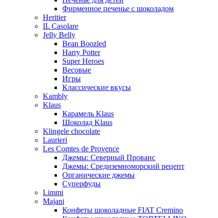
Фирменное печенье с шоколадом
Heritier
IL Casolare
Jelly Belly
Bean Boozled
Harry Potter
Super Heroes
Весовые
Игры
Классические вкусы
Kambly
Klaus
Карамель Klaus
Шоколад Klaus
Klingele chocolate
Laurieri
Les Comtes de Provence
Джемы: Северный Прованс
Джемы: Средиземноморский рецепт
Органические джемы
Суперфуды
Limmi
Majani
Конфеты шоколадные FIAT Cremino