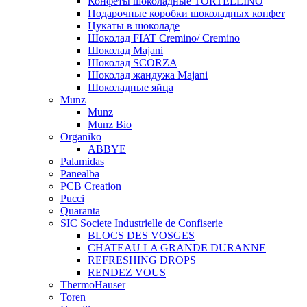
Конфеты шоколадные TORTELLINO
Подарочные коробки шоколадных конфет
Цукаты в шоколаде
Шоколад FIAT Cremino/ Cremino
Шоколад Majani
Шоколад SCORZA
Шоколад жандужа Majani
Шоколадные яйца
Munz
Munz
Munz Bio
Organiko
ABBYE
Palamidas
Panealba
PCB Creation
Pucci
Quaranta
SIC Societe Industrielle de Confiserie
BLOCS DES VOSGES
CHATEAU LA GRANDE DURANNE
REFRESHING DROPS
RENDEZ VOUS
ThermoHauser
Toren