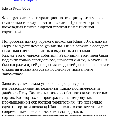
Klaus Noir 80%
⠀
Французские сласти традиционно ассоциируются у нас с
нежностью и воздушностью изделия. При этом чёрная
шоколадная плитка видится терпкой и насыщенной
горчинкой.
⠀
Попробовав плитку горького шоколада Klaus 80% какао из
Перу, вы будете немало удивлены. Он не горчит, а обладает
нежными слегка слащавыми вкусовыми нотками.
Как же этого удалось добиться? Реализация этой идеи была
под силу только легендарному шоколатье Жаку Клаусу. Он
был одержим идеей доведения сладостей до совершенства и
открытия новых вкусовых горизонтов привычным
лакомствам.
⠀
Залогом успеха стала уникальная рецептура и
непревзойдённые ингредиенты. Какао поставлялось из
далёкого Перу. Во-первых, из-за особенного вкуса местных
сортов. Во-вторых, он произрастал на нетронутых
промышленной обработкой территориях, что позволило
сделать горький шоколад Klaus в полном соответствии с
современными экологическими стандартами.