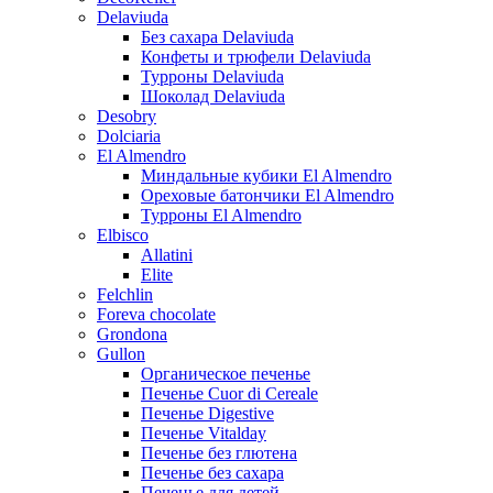
Delaviuda
Без сахара Delaviuda
Конфеты и трюфели Delaviuda
Турроны Delaviuda
Шоколад Delaviuda
Desobry
Dolciaria
El Almendro
Миндальные кубики El Almendro
Ореховые батончики El Almendro
Турроны El Almendro
Elbisco
Allatini
Elite
Felchlin
Foreva chocolate
Grondona
Gullon
Органическое печенье
Печенье Cuor di Cereale
Печенье Digestive
Печенье Vitalday
Печенье без глютена
Печенье без сахара
Печенье для детей