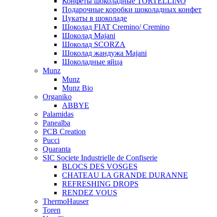
Конфеты шоколадные TORTELLINO
Подарочные коробки шоколадных конфет
Цукаты в шоколаде
Шоколад FIAT Cremino/ Cremino
Шоколад Majani
Шоколад SCORZA
Шоколад жандужа Majani
Шоколадные яйца
Munz
Munz
Munz Bio
Organiko
ABBYE
Palamidas
Panealba
PCB Creation
Pucci
Quaranta
SIC Societe Industrielle de Confiserie
BLOCS DES VOSGES
CHATEAU LA GRANDE DURANNE
REFRESHING DROPS
RENDEZ VOUS
ThermoHauser
Toren