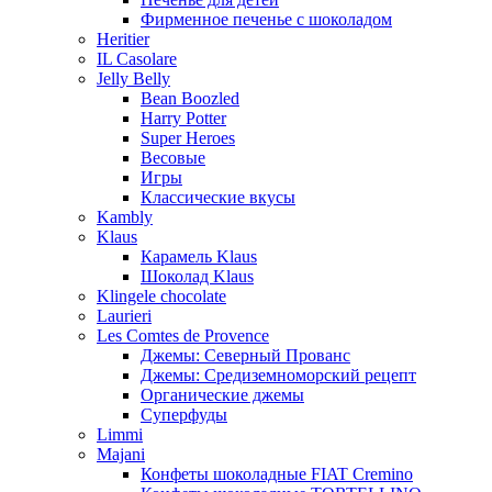
Фирменное печенье с шоколадом
Heritier
IL Casolare
Jelly Belly
Bean Boozled
Harry Potter
Super Heroes
Весовые
Игры
Классические вкусы
Kambly
Klaus
Карамель Klaus
Шоколад Klaus
Klingele chocolate
Laurieri
Les Comtes de Provence
Джемы: Северный Прованс
Джемы: Средиземноморский рецепт
Органические джемы
Суперфуды
Limmi
Majani
Конфеты шоколадные FIAT Cremino