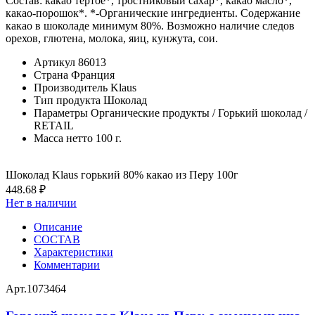
Состав: какао тертое*, тростниковый сахар*, какао масло*,
какао-порошок*. *-Органические ингредиенты. Содержание
какао в шоколаде минимум 80%. Возможно наличие следов
орехов, глютена, молока, яиц, кунжута, сои.
Артикул
86013
Страна
Франция
Производитель
Klaus
Тип продукта
Шоколад
Параметры
Органические продукты / Горький шоколад /
RETAIL
Масса нетто
100 г.
Шоколад Klaus горький 80% какао из Перу 100г
448.68 ₽
Нет в наличии
Описание
СОСТАВ
Характеристики
Комментарии
Арт.
1073464