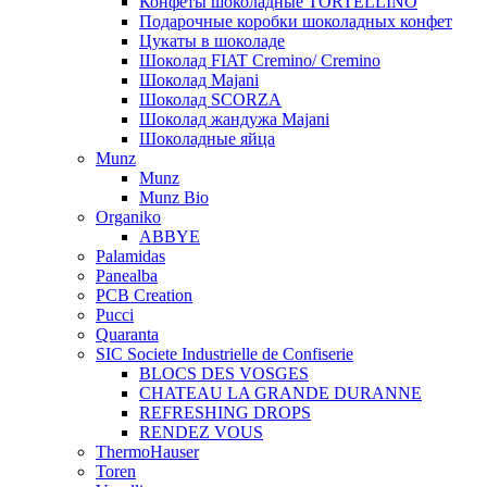
Конфеты шоколадные TORTELLINO
Подарочные коробки шоколадных конфет
Цукаты в шоколаде
Шоколад FIAT Cremino/ Cremino
Шоколад Majani
Шоколад SCORZA
Шоколад жандужа Majani
Шоколадные яйца
Munz
Munz
Munz Bio
Organiko
ABBYE
Palamidas
Panealba
PCB Creation
Pucci
Quaranta
SIC Societe Industrielle de Confiserie
BLOCS DES VOSGES
CHATEAU LA GRANDE DURANNE
REFRESHING DROPS
RENDEZ VOUS
ThermoHauser
Toren