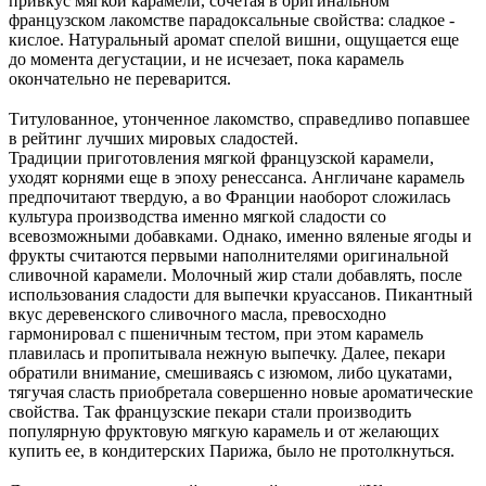
привкус мягкой карамели, сочетая в оригинальном
французском лакомстве парадоксальные свойства: сладкое -
кислое. Натуральный аромат спелой вишни, ощущается еще
до момента дегустации, и не исчезает, пока карамель
окончательно не переварится.
⠀
Титулованное, утонченное лакомство, справедливо попавшее
в рейтинг лучших мировых сладостей.
Традиции приготовления мягкой французской карамели,
уходят корнями еще в эпоху ренессанса. Англичане карамель
предпочитают твердую, а во Франции наоборот сложилась
культура производства именно мягкой сладости со
всевозможными добавками. Однако, именно вяленые ягоды и
фрукты считаются первыми наполнителями оригинальной
сливочной карамели. Молочный жир стали добавлять, после
использования сладости для выпечки круассанов. Пикантный
вкус деревенского сливочного масла, превосходно
гармонировал с пшеничным тестом, при этом карамель
плавилась и пропитывала нежную выпечку. Далее, пекари
обратили внимание, смешиваясь с изюмом, либо цукатами,
тягучая сласть приобретала совершенно новые ароматические
свойства. Так французские пекари стали производить
популярную фруктовую мягкую карамель и от желающих
купить ее, в кондитерских Парижа, было не протолкнуться.
⠀