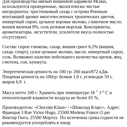
Для производства мягкой вишневой карамели #Klaus,
используются проверенные, экологически чистые
ингредиенты: тростниковый сахар с острова Реюньон
впитавший аромат многочисленных тропических цветов,
инвертный сироп, цельное коровье молоко, сливочное масло,
вишня вяленая 8%, соль розовая морская. Консерванты,
ароматизаторы, загустители, усилители вкуса полностью
отсутствуют.
Состав: сироп глюкозы, сахар, вишня гриот 6,2% (вишня,
сахар, cпирт), сухое цельное молоко, масло, инвертный сироп,
соль. Возможно наличие небольшого количества орехов, яиц,
глютена, сои, кунжута.
Энергетическая ценность на 100 гр: 266 ккал/872 кДж.
Пищевая ценность на 100гр: белков 1,9 г, углеводов 59 г,
жиров 6,9 г.
+
о
Масса нетто 160 г. Хранить при температуре
18
3
С и
относительной влажности воздуха не более 65 %.
Производитель: «Chocolat Klaus» / «Шоколад Клаус», Адрес:
Франция 3 Rue Victor Hugo, 25500 Morteau France (3 рю
Виктор Гюго, 25500 Морто). По истечении срока годности не
рекомендуется употреблять в пищу