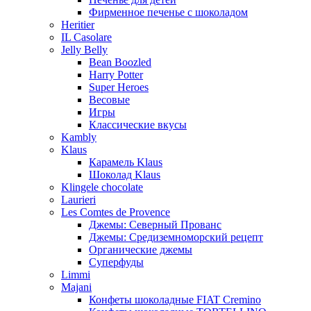
Фирменное печенье с шоколадом
Heritier
IL Casolare
Jelly Belly
Bean Boozled
Harry Potter
Super Heroes
Весовые
Игры
Классические вкусы
Kambly
Klaus
Карамель Klaus
Шоколад Klaus
Klingele chocolate
Laurieri
Les Comtes de Provence
Джемы: Северный Прованс
Джемы: Средиземноморский рецепт
Органические джемы
Суперфуды
Limmi
Majani
Конфеты шоколадные FIAT Cremino