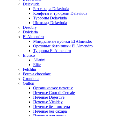
Delaviuda
Без сахара Delaviuda
Конфеты и трюфели Delaviuda
Турроны Delaviuda
Шоколад Delaviuda
Desobry
Dolciaria
El Almendro
Миндальные кубики El Almendro
Ореховые батончики El Almendro
Турроны El Almendro
Elbisco
Allatini
Elite
Felchlin
Foreva chocolate
Grondona
Gullon
Органическое печенье
Печенье Cuor di Cereale
Печенье Digestive
Печенье Vitalday
Печенье без глютена
Печенье без сахара
Печенье для детей