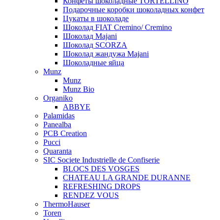
Конфеты шоколадные TORTELLINO
Подарочные коробки шоколадных конфет
Цукаты в шоколаде
Шоколад FIAT Cremino/ Cremino
Шоколад Majani
Шоколад SCORZA
Шоколад жандужа Majani
Шоколадные яйца
Munz
Munz
Munz Bio
Organiko
ABBYE
Palamidas
Panealba
PCB Creation
Pucci
Quaranta
SIC Societe Industrielle de Confiserie
BLOCS DES VOSGES
CHATEAU LA GRANDE DURANNE
REFRESHING DROPS
RENDEZ VOUS
ThermoHauser
Toren