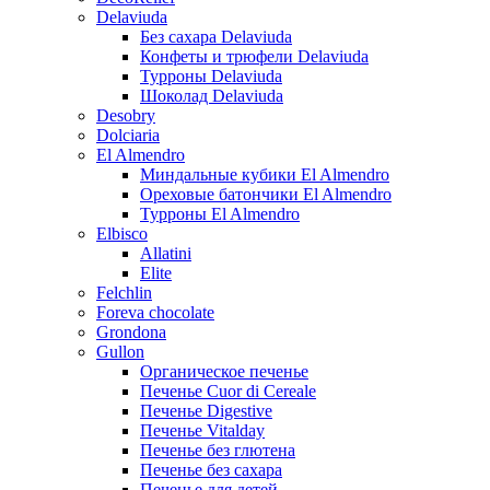
Delaviuda
Без сахара Delaviuda
Конфеты и трюфели Delaviuda
Турроны Delaviuda
Шоколад Delaviuda
Desobry
Dolciaria
El Almendro
Миндальные кубики El Almendro
Ореховые батончики El Almendro
Турроны El Almendro
Elbisco
Allatini
Elite
Felchlin
Foreva chocolate
Grondona
Gullon
Органическое печенье
Печенье Cuor di Cereale
Печенье Digestive
Печенье Vitalday
Печенье без глютена
Печенье без сахара
Печенье для детей