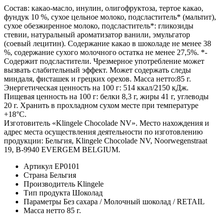
Состав: какао-масло, инулин, олигофруктоза, тертое какао,
фундук 10 %, сухое цельное молоко, подсластитель* (мальтит),
сухое обезжиренное молоко, подсластитель*: гликозиды
стевии, натуральный ароматизатор ванили, эмульгатор
(соевый лецитин). Содержание какао в шоколаде не менее 38
%, содержание сухого молочного остатка не менее 27,5%. *-
Содержит подсластители. Чрезмерное употребление может
вызвать слабительный эффект. Может содержать следы
миндаля, фисташек и грецких орехов. Масса нетто:85 г.
Энергетическая ценность на 100 г: 514 ккал/2150 кДж.
Пищевая ценность на 100 г: белки 8,3 г, жиры 41 г, углеводы
20 г. Хранить в прохладном сухом месте при температуре
+18°С.
Изготовитель «Klingele Chocolade NV». Место нахождения и
адрес места осуществления деятельности по изготовлению
продукции: Бельгия, Klingele Chocolade NV, Noorwegenstraat
19, В-9940 EVERGEM BELGIUM.
Артикул
EP0101
Страна
Бельгия
Производитель
Klingele
Тип продукта
Шоколад
Параметры
Без сахара / Молочный шоколад / RETAIL
Масса нетто
85 г.