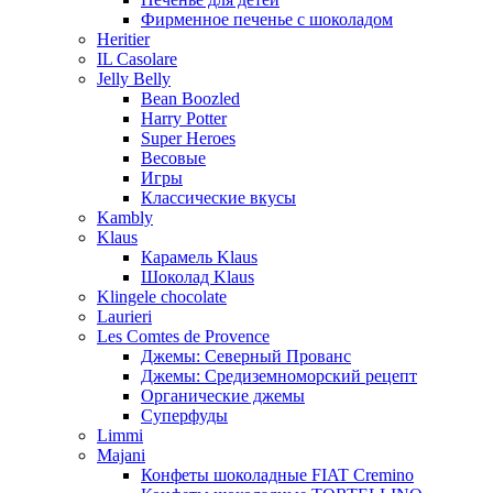
Фирменное печенье с шоколадом
Heritier
IL Casolare
Jelly Belly
Bean Boozled
Harry Potter
Super Heroes
Весовые
Игры
Классические вкусы
Kambly
Klaus
Карамель Klaus
Шоколад Klaus
Klingele chocolate
Laurieri
Les Comtes de Provence
Джемы: Северный Прованс
Джемы: Средиземноморский рецепт
Органические джемы
Суперфуды
Limmi
Majani
Конфеты шоколадные FIAT Cremino