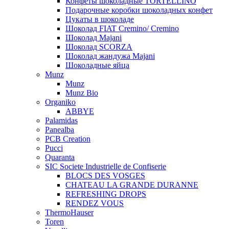
Конфеты шоколадные TORTELLINO
Подарочные коробки шоколадных конфет
Цукаты в шоколаде
Шоколад FIAT Cremino/ Cremino
Шоколад Majani
Шоколад SCORZA
Шоколад жандужа Majani
Шоколадные яйца
Munz
Munz
Munz Bio
Organiko
ABBYE
Palamidas
Panealba
PCB Creation
Pucci
Quaranta
SIC Societe Industrielle de Confiserie
BLOCS DES VOSGES
CHATEAU LA GRANDE DURANNE
REFRESHING DROPS
RENDEZ VOUS
ThermoHauser
Toren