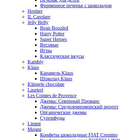
Фирменное печенье с шоколадом
Heritier
IL Casolare
Jelly Belly
Bean Boozled
Harry Potter
Super Heroes
Весовые
Игры
Классические вкусы
Kambly
Klaus
Карамель Klaus
Шоколад Klaus
Klingele chocolate
Laurieri
Les Comtes de Provence
Джемы: Северный Прованс
Джемы: Средиземноморский рецепт
Органические джемы
Суперфуды
Limmi
Majani
Конфеты шоколадные FIAT Cremino