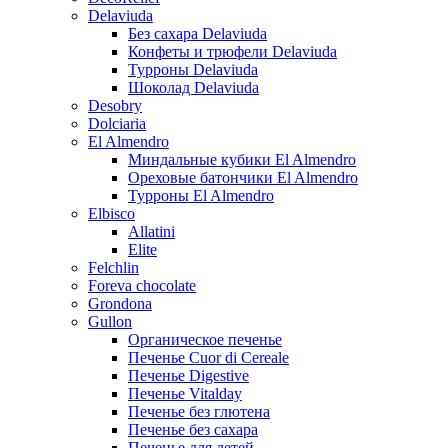
Delaviuda
Без сахара Delaviuda
Конфеты и трюфели Delaviuda
Турроны Delaviuda
Шоколад Delaviuda
Desobry
Dolciaria
El Almendro
Миндальные кубики El Almendro
Ореховые батончики El Almendro
Турроны El Almendro
Elbisco
Allatini
Elite
Felchlin
Foreva chocolate
Grondona
Gullon
Органическое печенье
Печенье Cuor di Cereale
Печенье Digestive
Печенье Vitalday
Печенье без глютена
Печенье без сахара
Печенье для детей