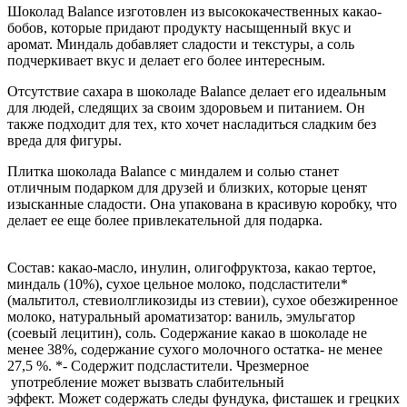
Шоколад Balance изготовлен из высококачественных какао-
бобов, которые придают продукту насыщенный вкус и
аромат. Миндаль добавляет сладости и текстуры, а соль
подчеркивает вкус и делает его более интересным.
Отсутствие сахара в шоколаде Balance делает его идеальным
для людей, следящих за своим здоровьем и питанием. Он
также подходит для тех, кто хочет насладиться сладким без
вреда для фигуры.
Плитка шоколада Balance с миндалем и солью станет
отличным подарком для друзей и близких, которые ценят
изысканные сладости. Она упакована в красивую коробку, что
делает ее еще более привлекательной для подарка.
Состав: какао-масло, инулин, олигофруктоза, какао тертое,
миндаль (10%), сухое цельное молоко, подсластители*
(мальтитол, стевиолгликозиды из стевии), сухое обезжиренное
молоко, натуральный ароматизатор: ваниль, эмульгатор
(соевый лецитин), соль. Содержание какао в шоколаде не
менее 38%, содержание сухого молочного остатка- не менее
27,5 %. *- Содержит подсластители. Чрезмерное
употребление может вызвать слабительный
эффект. Может содержать следы фундука, фисташек и грецких