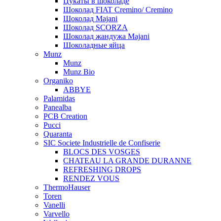
Цукаты в шоколаде
Шоколад FIAT Cremino/ Cremino
Шоколад Majani
Шоколад SCORZA
Шоколад жандужа Majani
Шоколадные яйца
Munz
Munz
Munz Bio
Organiko
ABBYE
Palamidas
Panealba
PCB Creation
Pucci
Quaranta
SIC Societe Industrielle de Confiserie
BLOCS DES VOSGES
CHATEAU LA GRANDE DURANNE
REFRESHING DROPS
RENDEZ VOUS
ThermoHauser
Toren
Vanelli
Varvello