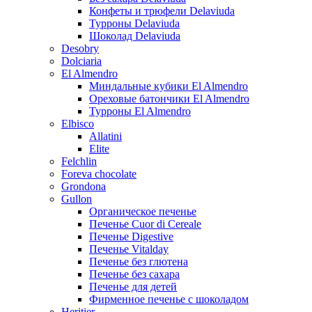
Конфеты и трюфели Delaviuda
Турроны Delaviuda
Шоколад Delaviuda
Desobry
Dolciaria
El Almendro
Миндальные кубики El Almendro
Ореховые батончики El Almendro
Турроны El Almendro
Elbisco
Allatini
Elite
Felchlin
Foreva chocolate
Grondona
Gullon
Органическое печенье
Печенье Cuor di Cereale
Печенье Digestive
Печенье Vitalday
Печенье без глютена
Печенье без сахара
Печенье для детей
Фирменное печенье с шоколадом
Heritier