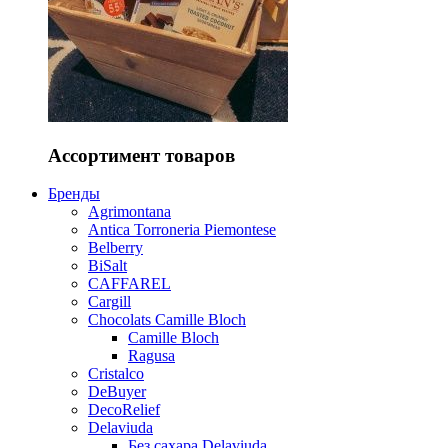
Ассортимент товаров
Бренды
Agrimontana
Antica Torroneria Piemontese
Belberry
BiSalt
CAFFAREL
Cargill
Chocolats Camille Bloch
Camille Bloch
Ragusa
Cristalco
DeBuyer
DecoRelief
Delaviuda
Без сахара Delaviuda