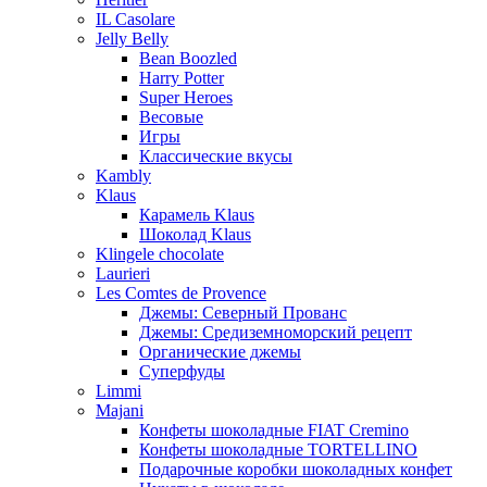
IL Casolare
Jelly Belly
Bean Boozled
Harry Potter
Super Heroes
Весовые
Игры
Классические вкусы
Kambly
Klaus
Карамель Klaus
Шоколад Klaus
Klingele chocolate
Laurieri
Les Comtes de Provence
Джемы: Северный Прованс
Джемы: Средиземноморский рецепт
Органические джемы
Суперфуды
Limmi
Majani
Конфеты шоколадные FIAT Cremino
Конфеты шоколадные TORTELLINO
Подарочные коробки шоколадных конфет