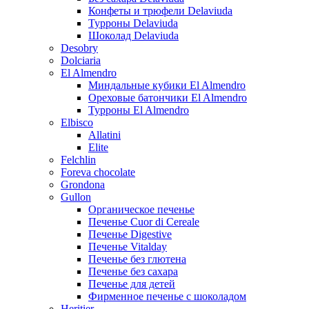
Конфеты и трюфели Delaviuda
Турроны Delaviuda
Шоколад Delaviuda
Desobry
Dolciaria
El Almendro
Миндальные кубики El Almendro
Ореховые батончики El Almendro
Турроны El Almendro
Elbisco
Allatini
Elite
Felchlin
Foreva chocolate
Grondona
Gullon
Органическое печенье
Печенье Cuor di Cereale
Печенье Digestive
Печенье Vitalday
Печенье без глютена
Печенье без сахара
Печенье для детей
Фирменное печенье с шоколадом
Heritier