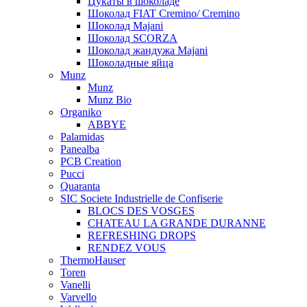
Цукаты в шоколаде
Шоколад FIAT Cremino/ Cremino
Шоколад Majani
Шоколад SCORZA
Шоколад жандужа Majani
Шоколадные яйца
Munz
Munz
Munz Bio
Organiko
ABBYE
Palamidas
Panealba
PCB Creation
Pucci
Quaranta
SIC Societe Industrielle de Confiserie
BLOCS DES VOSGES
CHATEAU LA GRANDE DURANNE
REFRESHING DROPS
RENDEZ VOUS
ThermoHauser
Toren
Vanelli
Varvello