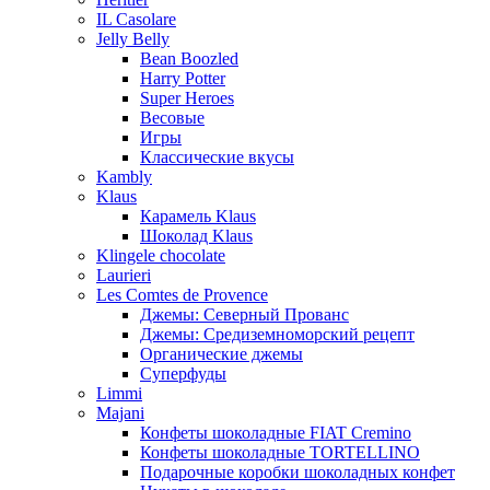
IL Casolare
Jelly Belly
Bean Boozled
Harry Potter
Super Heroes
Весовые
Игры
Классические вкусы
Kambly
Klaus
Карамель Klaus
Шоколад Klaus
Klingele chocolate
Laurieri
Les Comtes de Provence
Джемы: Северный Прованс
Джемы: Средиземноморский рецепт
Органические джемы
Суперфуды
Limmi
Majani
Конфеты шоколадные FIAT Cremino
Конфеты шоколадные TORTELLINO
Подарочные коробки шоколадных конфет