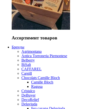
Ассортимент товаров
Бренды
Agrimontana
Antica Torroneria Piemontese
Belberry
BiSalt
CAFFAREL
Cargill
Chocolats Camille Bloch
Camille Bloch
Ragusa
Cristalco
DeBuyer
DecoRelief
Delaviuda
Без сахара Delaviuda