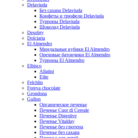
Delaviuda
Без сахара Delaviuda
Конфеты и трюфели Delaviuda
Турроны Delaviuda
Шоколад Delaviuda
Desobry
Dolciaria
El Almendro
Миндальные кубики El Almendro
Ореховые батончики El Almendro
Турроны El Almendro
Elbisco
Allatini
Elite
Felchlin
Foreva chocolate
Grondona
Gullon
Органическое печенье
Печенье Cuor di Cereale
Печенье Digestive
Печенье Vitalday
Печенье без глютена
Печенье без сахара
Печенье для детей