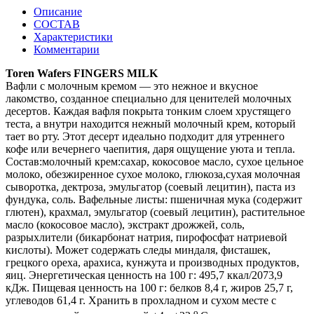
Описание
СОСТАВ
Характеристики
Комментарии
Toren Wafers FINGERS MILK
Вафли с молочным кремом — это нежное и вкусное
лакомство, созданное специально для ценителей молочных
десертов. Каждая вафля покрыта тонким слоем хрустящего
теста, а внутри находится нежный молочный крем, который
тает во рту. Этот десерт идеально подходит для утреннего
кофе или вечернего чаепития, даря ощущение уюта и тепла.
Состав:молочный крем:сахар, кокосовое масло, сухое цельное
молоко, обезжиренное сухое молоко, глюкоза,сухая молочная
сыворотка, дектроза, эмульгатор (соевый лецитин), паста из
фундука, соль. Вафельные листы: пшеничная мука (содержит
глютен), крахмал, эмульгатор (соевый лецитин), растительное
масло (кокосовое масло), экстракт дрожжей, соль,
разрыхлители (бикарбонат натрия, пирофосфат натриевой
кислоты). Может содержать следы миндаля, фисташек,
грецкого ореха, арахиса, кунжута и производных продуктов,
яиц. Энергетическая ценность на 100 г: 495,7 ккал/2073,9
кДж. Пищевая ценность на 100 г: белков 8,4 г, жиров 25,7 г,
углеводов 61,4 г. Хранить в прохладном и сухом месте с
о