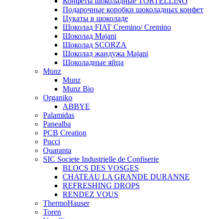
Конфеты шоколадные TORTELLINO
Подарочные коробки шоколадных конфет
Цукаты в шоколаде
Шоколад FIAT Cremino/ Cremino
Шоколад Majani
Шоколад SCORZA
Шоколад жандужа Majani
Шоколадные яйца
Munz
Munz
Munz Bio
Organiko
ABBYE
Palamidas
Panealba
PCB Creation
Pucci
Quaranta
SIC Societe Industrielle de Confiserie
BLOCS DES VOSGES
CHATEAU LA GRANDE DURANNE
REFRESHING DROPS
RENDEZ VOUS
ThermoHauser
Toren