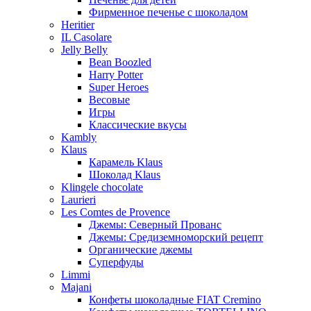
Фирменное печенье с шоколадом
Heritier
IL Casolare
Jelly Belly
Bean Boozled
Harry Potter
Super Heroes
Весовые
Игры
Классические вкусы
Kambly
Klaus
Карамель Klaus
Шоколад Klaus
Klingele chocolate
Laurieri
Les Comtes de Provence
Джемы: Северный Прованс
Джемы: Средиземноморский рецепт
Органические джемы
Суперфуды
Limmi
Majani
Конфеты шоколадные FIAT Cremino