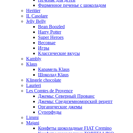
Фирменное печенье с шоколадом
Heritier
IL Casolare
Jelly Belly
Bean Boozled
Harry Potter
Super Heroes
Весовые
Игры
Классические вкусы
Kambly
Klaus
Карамель Klaus
Шоколад Klaus
Klingele chocolate
Laurieri
Les Comtes de Provence
Джемы: Северный Прованс
Джемы: Средиземноморский рецепт
Органические джемы
Суперфуды
Limmi
Majani
Конфеты шоколадные FIAT Cremino