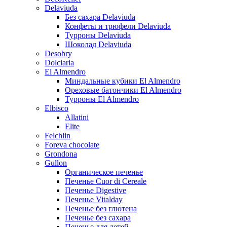
Delaviuda
Без сахара Delaviuda
Конфеты и трюфели Delaviuda
Турроны Delaviuda
Шоколад Delaviuda
Desobry
Dolciaria
El Almendro
Миндальные кубики El Almendro
Ореховые батончики El Almendro
Турроны El Almendro
Elbisco
Allatini
Elite
Felchlin
Foreva chocolate
Grondona
Gullon
Органическое печенье
Печенье Cuor di Cereale
Печенье Digestive
Печенье Vitalday
Печенье без глютена
Печенье без сахара
Печенье для детей