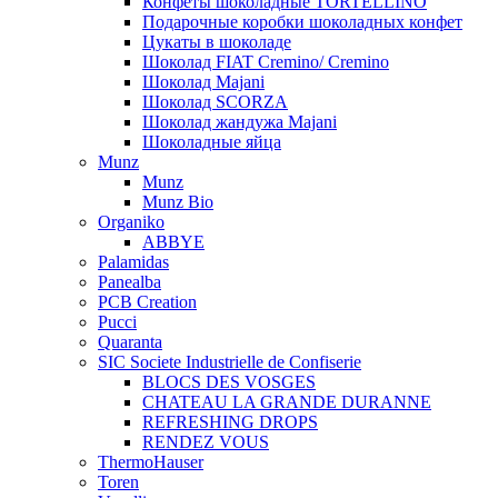
Конфеты шоколадные TORTELLINO
Подарочные коробки шоколадных конфет
Цукаты в шоколаде
Шоколад FIAT Cremino/ Cremino
Шоколад Majani
Шоколад SCORZA
Шоколад жандужа Majani
Шоколадные яйца
Munz
Munz
Munz Bio
Organiko
ABBYE
Palamidas
Panealba
PCB Creation
Pucci
Quaranta
SIC Societe Industrielle de Confiserie
BLOCS DES VOSGES
CHATEAU LA GRANDE DURANNE
REFRESHING DROPS
RENDEZ VOUS
ThermoHauser
Toren