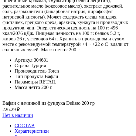
пшеничный крахмал, эмульгатор (соевый лецитин),
растительное масло (кокосовое масло), экстракт дрожжей,
соль, разрыхлители (бикарбонат натрия, пирофосфат
натриевой кислоты). Может содержать следы миндаля,
фисташек, грецкого ореха, арахиса, кунжута и производных
продуктов, яиц. Энергетическая ценность на 100 г: 496
ккал/2076 кДж. Пищевая ценность на 100 г: белков 5,2 г,
жиров 26 г, углеводов 64 г. Хранить в прохладном и сухом
месте с рекомендуемой температурой +4 - +22 о С вдали от
солнечных лучей. Масса нетто: 200 г.
Артикул
304681
Страна
Турция
Производитель
Toren
Тип продукта
Вафли
Параметры
RETAIL
Масса нетто
200 г.
Вафли с начинкой из фундука Delisso 200 гр
226.29 ₽
Нет в наличии
СОСТАВ
Характеристики