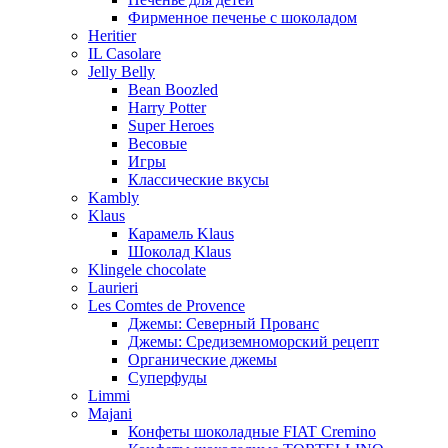
Фирменное печенье с шоколадом
Heritier
IL Casolare
Jelly Belly
Bean Boozled
Harry Potter
Super Heroes
Весовые
Игры
Классические вкусы
Kambly
Klaus
Карамель Klaus
Шоколад Klaus
Klingele chocolate
Laurieri
Les Comtes de Provence
Джемы: Северный Прованс
Джемы: Средиземноморский рецепт
Органические джемы
Суперфуды
Limmi
Majani
Конфеты шоколадные FIAT Cremino