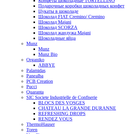
Конфеты шоколадные TORTELLINO
Подарочные коробки шоколадных конфет
Цукаты в шоколаде
Шоколад FIAT Cremino/ Cremino
Шоколад Majani
Шоколад SCORZA
Шоколад жандужа Majani
Шоколадные яйца
Munz
Munz
Munz Bio
Organiko
ABBYE
Palamidas
Panealba
PCB Creation
Pucci
Quaranta
SIC Societe Industrielle de Confiserie
BLOCS DES VOSGES
CHATEAU LA GRANDE DURANNE
REFRESHING DROPS
RENDEZ VOUS
ThermoHauser
Toren