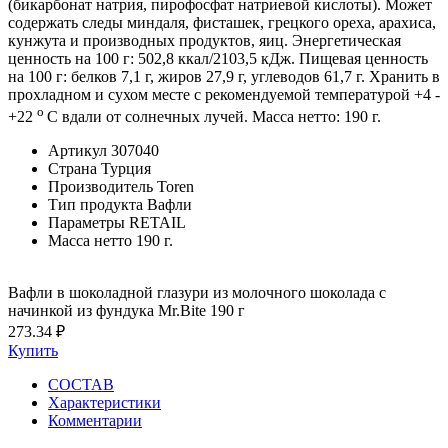
(бикарбонат натрия, пирофосфат натриевой кислоты). Может
содержать следы миндаля, фисташек, грецкого ореха, арахиса,
кунжута и производных продуктов, яиц. Энергетическая
ценность на 100 г: 502,8 ккал/2103,5 кДж. Пищевая ценность
на 100 г: белков 7,1 г, жиров 27,9 г, углеводов 61,7 г. Хранить в
прохладном и сухом месте с рекомендуемой температурой +4 -
о
+22
С вдали от солнечных лучей. Масса нетто: 190 г.
Артикул
307040
Страна
Турция
Производитель
Toren
Тип продукта
Вафли
Параметры
RETAIL
Масса нетто
190 г.
Вафли в шоколадной глазури из молочного шоколада с
начинкой из фундука Mr.Bite 190 г
273.34 ₽
Купить
СОСТАВ
Характеристики
Комментарии