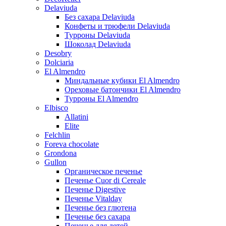
Delaviuda
Без сахара Delaviuda
Конфеты и трюфели Delaviuda
Турроны Delaviuda
Шоколад Delaviuda
Desobry
Dolciaria
El Almendro
Миндальные кубики El Almendro
Ореховые батончики El Almendro
Турроны El Almendro
Elbisco
Allatini
Elite
Felchlin
Foreva chocolate
Grondona
Gullon
Органическое печенье
Печенье Cuor di Cereale
Печенье Digestive
Печенье Vitalday
Печенье без глютена
Печенье без сахара
Печенье для детей