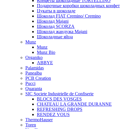
Конфеты шоколадные TORTELLINO
Подарочные коробки шоколадных конфет
Цукаты в шоколаде
Шоколад FIAT Cremino/ Cremino
Шоколад Majani
Шоколад SCORZA
Шоколад жандужа Majani
Шоколадные яйца
Munz
Munz
Munz Bio
Organiko
ABBYE
Palamidas
Panealba
PCB Creation
Pucci
Quaranta
SIC Societe Industrielle de Confiserie
BLOCS DES VOSGES
CHATEAU LA GRANDE DURANNE
REFRESHING DROPS
RENDEZ VOUS
ThermoHauser
Toren