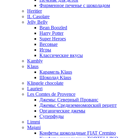
Фирменное печенье с шоколадом
Heritier
IL Casolare
Jelly Belly
Bean Boozled
Harry Potter
Super Heroes
Весовые
Игры
Классические вкусы
Kambly
Klaus
Карамель Klaus
Шоколад Klaus
Klingele chocolate
Laurieri
Les Comtes de Provence
Джемы: Северный Прованс
Джемы: Средиземноморский рецепт
Органические джемы
Суперфуды
Limmi
Majani
Конфеты шоколадные FIAT Cremino