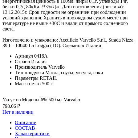
энергетическая ценность в 100мл: жиры 0,1г, углеводы 14г,
белки 0,7г, 80кКал/335кДж. Дата изготовления (розлива):
13.12.2015г. Срок годности не ограничен при соблюдении
условий хранения. Хранить в прохладном сухом месте при
температуре не выше +30С и вдали от прямого солнечного
света.
Изготовлено и упаковано: Acetificio Varvello S.r.l., Strada Nizza,
39 I – 10040 La Loggia (TO). Сделано в Италии.
Артикул
0416А
Страна
Италия
Производитель
Varvello
Тип продукта
Масла, соусы, уксусы, соки
Параметры
RETAIL
Масса нетто
500 г.
Уксус из Модены 6% 500 мл Varvallo
798.06 ₽
Нет в наличии
Описание
СОСТАВ
Характеристики