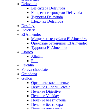
Delaviuda
Без сахара Delaviuda
Конфеты и трюфели Delaviuda
Турроны Delaviuda
Шоколад Delaviuda
Desobry
Dolciaria
El Almendro
Миндальные кубики El Almendro
Ореховые батончики El Almendro
Турроны El Almendro
Elbisco
Allatini
Elite
Felchlin
Foreva chocolate
Grondona
Gullon
Органическое печенье
Печенье Cuor di Cereale
Печенье Digestive
Печенье Vitalday
Печенье без глютена
Печенье без сахара
Печенье для детей