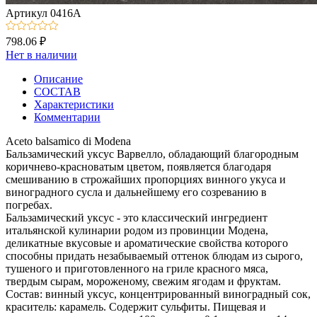
Артикул
0416А
798.06 ₽
Нет в наличии
Описание
СОСТАВ
Характеристики
Комментарии
Aceto balsamico di Modena
Бальзамический уксус Варвелло, обладающий благородным
коричнево-красноватым цветом, появляется благодаря
смешиванию в строжайших пропорциях винного укуса и
виноградного сусла и дальнейшему его созреванию в
погребах.
Бальзамический уксус - это классический ингредиент
итальянской кулинарии родом из провинции Модена,
деликатные вкусовые и ароматические свойства которого
способны придать незабываемый оттенок блюдам из сырого,
тушеного и приготовленного на гриле красного мяса,
твердым сырам, мороженому, свежим ягодам и фруктам.
Состав: винный уксус, концентрированный виноградный сок,
краситель: карамель. Содержит сульфиты. Пищевая и