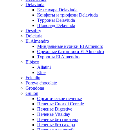
Delaviuda
Без сахара Delaviuda
Конфеты и трюфели Delaviuda
Турроны Delaviuda
Шоколад Delaviuda
Desobry
Dolciaria
El Almendro
Миндальные кубики El Almendro
Ореховые батончики El Almendro
Турроны El Almendro
Elbisco
Allatini
Elite
Felchlin
Foreva chocolate
Grondona
Gullon
Органическое печенье
Печенье Cuor di Cereale
Печенье Digestive
Печенье Vitalday
Печенье без глютена
Печенье без сахара
Печенье для детей