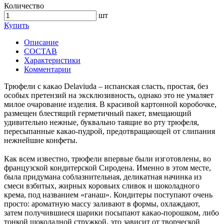
Количество
шт
Купить
Описание
СОСТАВ
Характеристики
Комментарии
Трюфели с какао Delaviuda – испанская сласть, простая, без
особых претензий на эксклюзивность, однако это не умаляет
милое очарование изделия. В красивой картонной коробочке,
размещен блестящий герметичный пакет, вмещающий
удивительно нежные, буквально таящие во рту трюфеля,
пересыпанные какао-пудрой, предотвращающей от слипания
нежнейшие конфеты.
⠀
Как всем известно, трюфели впервые были изготовлены, во
французской кондитерской Сиродена. Именно в этом месте,
была придумана соблазнительная, деликатная начинка из
смеси взбитых, жирных коровьих сливок и шоколадного
крема, под названием «ганаш». Кондитеры поступают очень
просто: ароматную массу заливают в формы, охлаждают,
затем получившиеся шарики посыпают какао-порошком, либо
тонкой шоколадной стружкой, это зависит от творческой