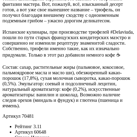
фантазии мастера. Вот, пожалуй, всё, изысканный десерт
готов, а вот уже свое нынешнее название – трюфель, он
получил благодаря внешнему сходству с одноименным
подземным грибом – ужасно дорогим деликатесом.
⠀
Испанские кулинары, при производстве трюфелей #Delaviuda,
пошли по пути старых французских кондитерских маэстро и
совершенно не изменили рецептуру знаменитой сладости.
Собственно, трюфели именно такие, как их изначально
придумали. Только в этот раз добавили немного кофе ☕️
Состав: сахар, растительные жиры (пальмовое, кокосовое,
пальмоядровое масла и масло ши), обезжиренный какао-
порошок (17,8%), сухая молочная сыворотка, какао-порошок
(0,5%). Эмульгатор: соевый и подсолнечный лецитин,
натуральный ароматизатор: кофе (0,2%), искусственные
ароматизаторы: ванилин и шоколад. Возможно наличие
следов орехов (миндаль и фундук) и глютена (пшеница и
ячмень).
Артикул 70481
Рейтинг
3.11
Артикул
60648