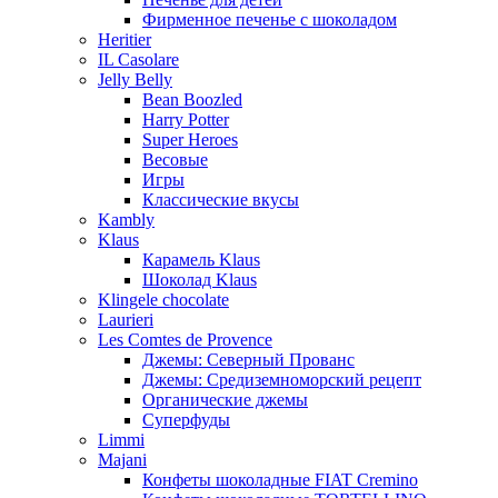
Фирменное печенье с шоколадом
Heritier
IL Casolare
Jelly Belly
Bean Boozled
Harry Potter
Super Heroes
Весовые
Игры
Классические вкусы
Kambly
Klaus
Карамель Klaus
Шоколад Klaus
Klingele chocolate
Laurieri
Les Comtes de Provence
Джемы: Северный Прованс
Джемы: Средиземноморский рецепт
Органические джемы
Суперфуды
Limmi
Majani
Конфеты шоколадные FIAT Cremino