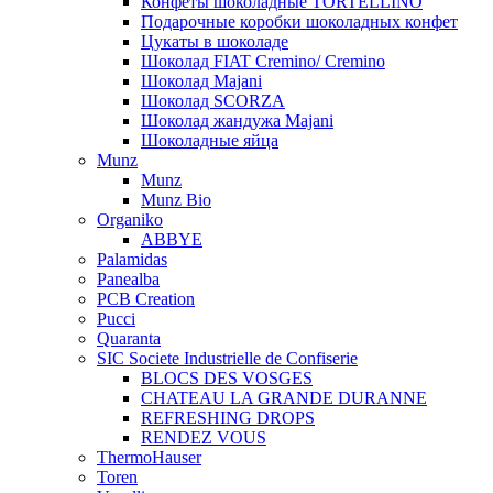
Конфеты шоколадные TORTELLINO
Подарочные коробки шоколадных конфет
Цукаты в шоколаде
Шоколад FIAT Cremino/ Cremino
Шоколад Majani
Шоколад SCORZA
Шоколад жандужа Majani
Шоколадные яйца
Munz
Munz
Munz Bio
Organiko
ABBYE
Palamidas
Panealba
PCB Creation
Pucci
Quaranta
SIC Societe Industrielle de Confiserie
BLOCS DES VOSGES
CHATEAU LA GRANDE DURANNE
REFRESHING DROPS
RENDEZ VOUS
ThermoHauser
Toren