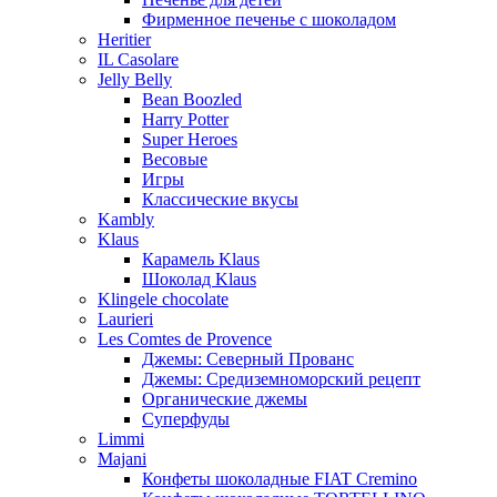
Фирменное печенье с шоколадом
Heritier
IL Casolare
Jelly Belly
Bean Boozled
Harry Potter
Super Heroes
Весовые
Игры
Классические вкусы
Kambly
Klaus
Карамель Klaus
Шоколад Klaus
Klingele chocolate
Laurieri
Les Comtes de Provence
Джемы: Северный Прованс
Джемы: Средиземноморский рецепт
Органические джемы
Суперфуды
Limmi
Majani
Конфеты шоколадные FIAT Cremino