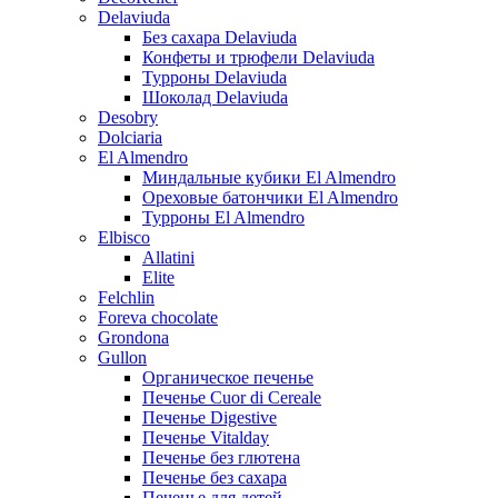
Delaviuda
Без сахара Delaviuda
Конфеты и трюфели Delaviuda
Турроны Delaviuda
Шоколад Delaviuda
Desobry
Dolciaria
El Almendro
Миндальные кубики El Almendro
Ореховые батончики El Almendro
Турроны El Almendro
Elbisco
Allatini
Elite
Felchlin
Foreva chocolate
Grondona
Gullon
Органическое печенье
Печенье Cuor di Cereale
Печенье Digestive
Печенье Vitalday
Печенье без глютена
Печенье без сахара
Печенье для детей