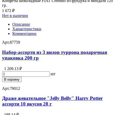
Конфеты шоколадные FIAT Cremino из фундука и миндаля 120
гр.
1 672 ₽
Нет в наличии
Описание
Характеристики
Комментарии
Арт.
87759
Набор-ассорти из 3 видов туррона подарочная
упаковка 200 гр
1 209.13 ₽
шт
В корзину
Арт.
79012
Драже жевательное "Jelly Belly" Harry Potter
ассорти 10 вкусов 28 г
188.14 ₽